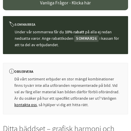
Vanliga Frågor - Klicka här
🏷
SOMMARREA
Under vår sommarrea får du
10% rabatt
på alla ej redan
nedsatta varor. Ange rabattkoden
SOMMAR26
i kassan för
att ta del av erbjudandet.
ⓘ
OBSERVERA
Då vårt sortiment erbjuder en stor mängd kombinationer
finns tyvärr inte alla utföranden representerade på bild. Vid
val av färg eller material kan bilden därför förbli oförändrad.
Är du osäker på hur ett specifikt utförande ser ut? Vänligen
kontakta oss
, så hjälper vi dig att hitta rätt.
Ditta bäddset – grafisk harmoni och