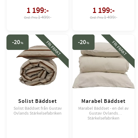
1 199
:-
1 199
:-
1 499:-
1 499:-
20
20
FRI FRAKT
FRI FRAKT
%
%
Solist Bäddset
Marabel Bäddset
Solist Bäddset från Gustav
Marabel Bäddset - en del av
Ovlands Stärkelsefabriken
Gustav Ovlands
Stärkelsefabriken