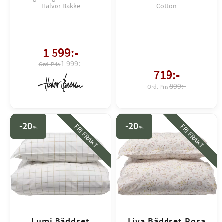
Halvor Bakke
Cotton
1 599
:-
1 999:-
719
:-
899:-
20
20
FRI FRAKT
FRI FRAKT
%
%
Lumi Bäddset
Liva Bäddset Rosa