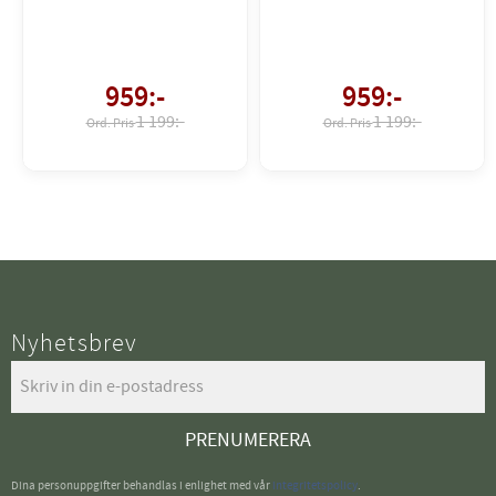
959
:-
959
:-
1 199:-
1 199:-
Nyhetsbrev
PRENUMERERA
Dina personuppgifter behandlas i enlighet med vår
integritetspolicy
.