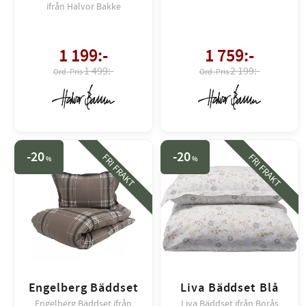
ifrån Halvor Bakke
1 199
:-
1 759
:-
1 499:-
2 199:-
20
20
FRI FRAKT
FRI FRAKT
%
%
Engelberg Bäddset
Liva Bäddset Blå
Engelberg Bäddset ifrån
Liva Bäddset ifrån Borås