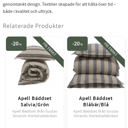
genomtänkt design. Textilier skapade för att hålla över tid –
både i kvalitet och uttryck.
Relaterade Produkter
20
20
FRI FRAKT
FRI FRAKT
%
%
Apell Bäddset
Apell Bäddset
Salvia/Grön
Blåbär/Blå
Apell Bäddset ifrån Gustav
Apell Bäddset ifrån Gustav
Ovlands Stärkelsefabriken
Ovlands Stärkelsefabriken