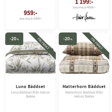
1 199
:-
1 499:-
959
:-
1 199:-
20
20
FRI FRAKT
FRI FRAKT
%
%
Luno Bäddset
Matterhorn Bäddset
Luno Bäddset ifrån Halvor
Matterhorn Bäddset ifrån
Bakke
Halvor Bakke