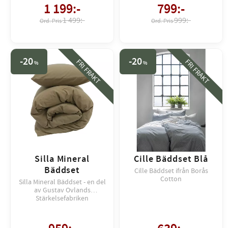
1 199
:-
799
:-
1 499:-
999:-
20
20
FRI FRAKT
FRI FRAKT
%
%
Silla Mineral
Cille Bäddset Blå
Bäddset
Cille Bäddset ifrån Borås
Cotton
Silla Mineral Bäddset - en del
av Gustav Ovlands
Stärkelsefabriken