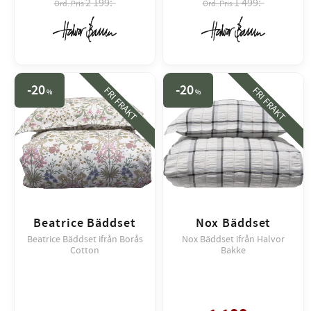
2 199:-
1 499:-
20
20
FRI FRAKT
FRI FRAKT
%
%
Beatrice Bäddset
Nox Bäddset
Beatrice Bäddset ifrån Borås
Nox Bäddset ifrån Halvor
Cotton
Bakke