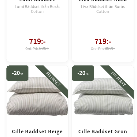
Lumi Bäddset ifrån Borås
Liva Bäddset ifrån Borås
Cotton
Cotton
719
:-
719
:-
899:-
899:-
20
20
FRI FRAKT
FRI FRAKT
%
%
Cille Bäddset Beige
Cille Bäddset Grön