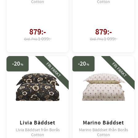
Cotton
Cotton
879
:-
879
:-
1 099:-
1 099:-
20
20
FRI FRAKT
FRI FRAKT
%
%
Livia Bäddset
Marino Bäddset
Livia Bäddset från Borås
Marino Bäddset ifrån Borås
Cotton
Cotton