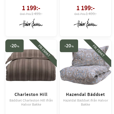
1 199
:-
1 199
:-
1 499:-
1 499:-
20
20
FRI FRAKT
FRI FRAKT
%
%
Charleston Hill
Hazendal Bäddset
Bäddset Charleston Hill ifrån
Hazeldal Bäddset ifrån Halvor
Halvor Bakke
Bakke