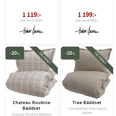
1 119
:-
1 199
:-
1 399:-
1 499:-
20
20
FRI FRAKT
FRI FRAKT
%
%
Chateau Roubine
Trae Bäddset
Bäddset
Trae Bäddset ifrån Halvor
Bakke
Chateau Roubine Bäddset