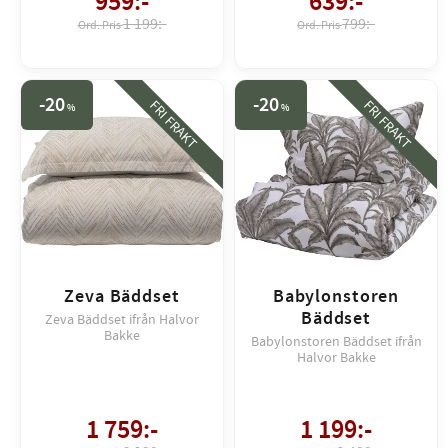
959
:-
639
:-
1 199:-
799:-
20
20
FRI FRAKT
FRI FRAKT
%
%
Zeva Bäddset
Babylonstoren
Bäddset
Zeva Bäddset ifrån Halvor
Bakke
Babylonstoren Bäddset ifrån
Halvor Bakke
1 759
:-
1 199
:-