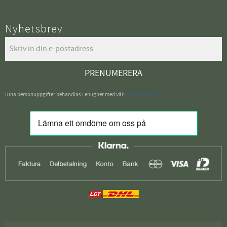
Nyhetsbrev
PRENUMERERA
Dina personuppgifter behandlas i enlighet med vår
integritetspolicy
.