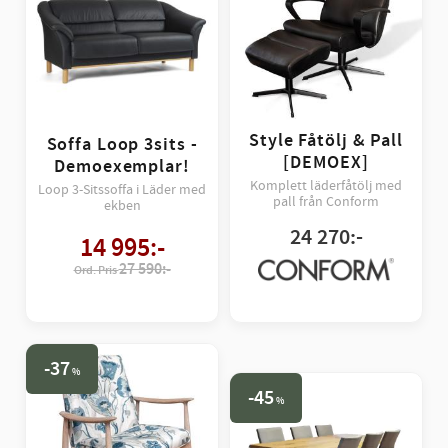
Style Fåtölj & Pall
Soffa Loop 3sits -
[DEMOEX]
Demoexemplar!
Komplett läderfåtölj med
Loop 3-Sitssoffa i Läder med
pall från Conform
ekben
24 270
:-
14 995
:-
27 590:-
37
%
45
%