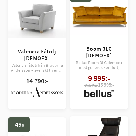
Boom 3LC
Valencia Fåtölj
[DEMOEX]
[DEMOEX]
Bellus Boom 3LC demoex
Valencia fåtölj från Bröderna
med generös komfort,
Andersson – svensktillverkat
mjuka former och hög
demoex med hög komfort,
9 995
:-
kvalitet. Ett prisvärt tillfälle
14 790
:-
tidlös design och gedigen
att köpa en populär Bellus-
15 995:-
kvalitet.
soffa.
46
%