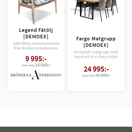
Legend Fåtölj
[DEMOEX]
Fargo Matgrupp
Nätt fåtölj med ekstomme
[DEMOEX]
från Bröderna Andersson
Komplett matgrupp med
9 995
:-
bord och 6 st Katy-stolar
15 880:-
24 995
:-
45 090:-