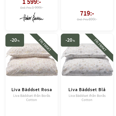
1 599
:-
1 999:-
719
:-
899:-
20
20
FRI FRAKT
FRI FRAKT
%
%
Liva Bäddset Rosa
Liva Bäddset Blå
Liva Bäddset ifrån Borås
Liva Bäddset ifrån Borås
Cotton
Cotton