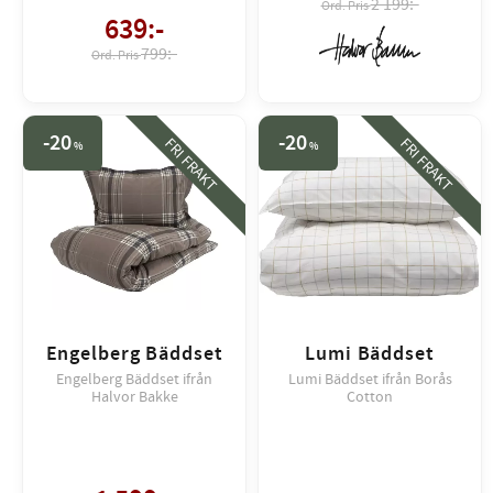
2 199:-
639
:-
799:-
20
20
FRI FRAKT
FRI FRAKT
%
%
Engelberg Bäddset
Lumi Bäddset
Engelberg Bäddset ifrån
Lumi Bäddset ifrån Borås
Halvor Bakke
Cotton