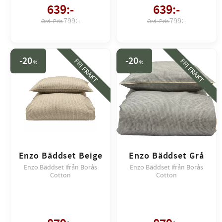
639
:-
639
:-
799:-
799:-
20
20
FRI FRAKT
FRI FRAKT
%
%
Enzo Bäddset Beige
Enzo Bäddset Grå
Enzo Bäddset ifrån Borås
Enzo Bäddset ifrån Borås
Cotton
Cotton