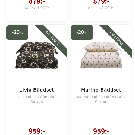
879
:-
879
:-
1 099:-
1 099:-
20
20
FRI FRAKT
FRI FRAKT
%
%
Livia Bäddset
Marino Bäddset
Livia Bäddset från Borås
Marino Bäddset ifrån Borås
Cotton
Cotton
959
:-
959
:-