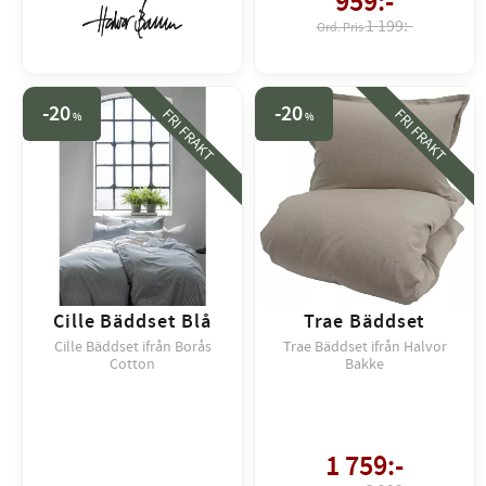
959
:-
1 199:-
20
20
FRI FRAKT
FRI FRAKT
%
%
Cille Bäddset Blå
Trae Bäddset
Cille Bäddset ifrån Borås
Trae Bäddset ifrån Halvor
Cotton
Bakke
1 759
:-