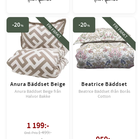
20
20
FRI FRAKT
FRI FRAKT
%
%
Anura Bäddset Beige
Beatrice Bäddset
Anura Bäddset Beige från
Beatrice Bäddset ifrån Borås
Halvor Bakke
Cotton
1 199
:-
1 499:-