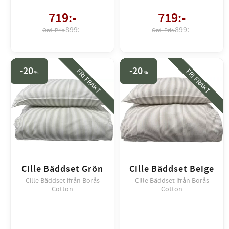
719
:-
719
:-
899:-
899:-
20
20
FRI FRAKT
FRI FRAKT
%
%
Cille Bäddset Grön
Cille Bäddset Beige
Cille Bäddset ifrån Borås
Cille Bäddset ifrån Borås
Cotton
Cotton