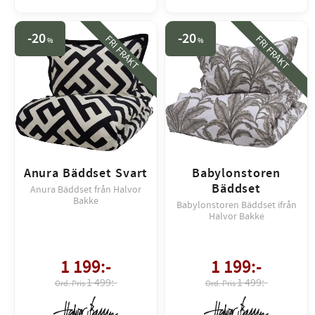
20
20
FRI FRAKT
FRI FRAKT
%
%
Anura Bäddset Svart
Babylonstoren
Bäddset
Anura Bäddset från Halvor
Bakke
Babylonstoren Bäddset ifrån
Halvor Bakke
1 199
:-
1 199
:-
1 499:-
1 499:-