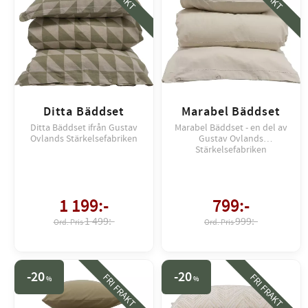
Ditta Bäddset
Marabel Bäddset
Ditta Bäddset ifrån Gustav
Marabel Bäddset - en del av
Ovlands Stärkelsefabriken
Gustav Ovlands
Stärkelsefabriken
1 199
:-
799
:-
1 499:-
999:-
20
20
FRI FRAKT
FRI FRAKT
%
%