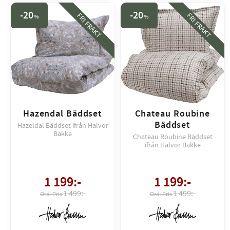
20
20
FRI FRAKT
FRI FRAKT
%
%
Hazendal Bäddset
Chateau Roubine
Bäddset
Hazeldal Bäddset ifrån Halvor
Bakke
Chateau Roubine Bäddset
ifrån Halvor Bakke
1 199
:-
1 199
:-
1 499:-
1 499:-