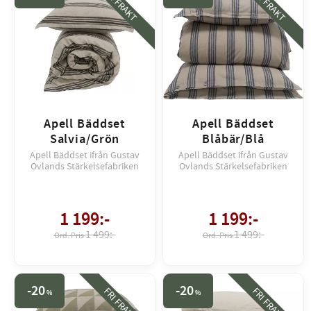
FRI FRAKT
FRI FRAKT
Apell Bäddset
Apell Bäddset
Salvia/Grön
Blåbär/Blå
Apell Bäddset ifrån Gustav
Apell Bäddset ifrån Gustav
Ovlands Stärkelsefabriken
Ovlands Stärkelsefabriken
1 199
:-
1 199
:-
1 499:-
1 499:-
20
20
FRI FRAKT
FRI FRAKT
%
%