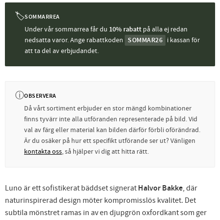
🏷
SOMMARREA
Under vår sommarrea får du
10% rabatt
på alla ej redan
nedsatta varor. Ange rabattkoden
SOMMAR26
i kassan för
att ta del av erbjudandet.
ⓘ
OBSERVERA
Då vårt sortiment erbjuder en stor mängd kombinationer
finns tyvärr inte alla utföranden representerade på bild. Vid
val av färg eller material kan bilden därför förbli oförändrad.
Är du osäker på hur ett specifikt utförande ser ut? Vänligen
kontakta oss
, så hjälper vi dig att hitta rätt.
Luno är ett sofistikerat bäddset signerat
Halvor Bakke
, där
naturinspirerad design möter kompromisslös kvalitet. Det
subtila mönstret ramas in av en djupgrön oxfordkant som ger