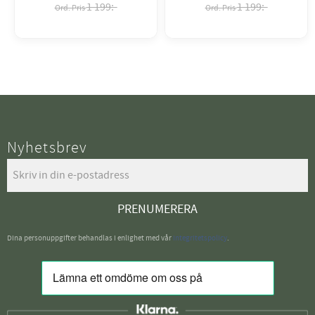
1 199:-
1 199:-
Nyhetsbrev
PRENUMERERA
Dina personuppgifter behandlas i enlighet med vår
integritetspolicy
.