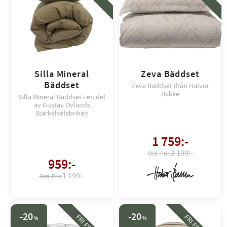
Silla Mineral
Zeva Bäddset
Bäddset
Zeva Bäddset ifrån Halvor
Bakke
Silla Mineral Bäddset - en del
av Gustav Ovlands
Stärkelsefabriken
1 759
:-
2 199:-
959
:-
1 199:-
20
20
FRI FRAKT
FRI FRAKT
%
%