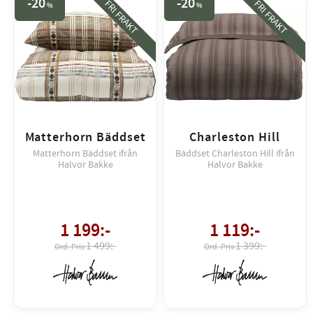
20
20
FRI FRAKT
FRI FRAKT
%
%
Matterhorn Bäddset
Charleston Hill
Matterhorn Bäddset ifrån
Bäddset Charleston Hill ifrån
Halvor Bakke
Halvor Bakke
1 199
:-
1 119
:-
1 499:-
1 399:-