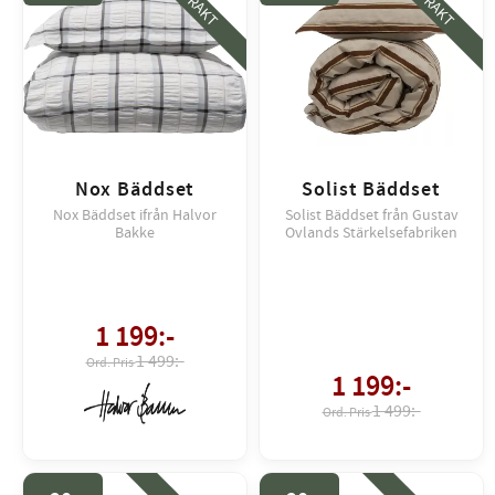
Nox Bäddset
Solist Bäddset
Nox Bäddset ifrån Halvor
Solist Bäddset från Gustav
Bakke
Ovlands Stärkelsefabriken
1 199
:-
1 499:-
1 199
:-
1 499:-