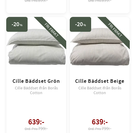
899:-
899:-
20
20
FRI FRAKT
FRI FRAKT
%
%
Cille Bäddset Grön
Cille Bäddset Beige
Cille Bäddset ifrån Borås
Cille Bäddset ifrån Borås
Cotton
Cotton
639
:-
639
:-
799:-
799:-