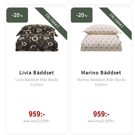
20
20
FRI FRAKT
FRI FRAKT
%
%
Livia Bäddset
Marino Bäddset
Livia Bäddset från Borås
Marino Bäddset ifrån Borås
Cotton
Cotton
959
:-
959
:-
1 199:-
1 199:-