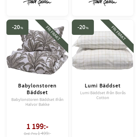
20
20
FRI FRAKT
FRI FRAKT
%
%
Babylonstoren
Lumi Bäddset
Bäddset
Lumi Bäddset ifrån Borås
Cotton
Babylonstoren Bäddset ifrån
Halvor Bakke
1 199
:-
1 499:-