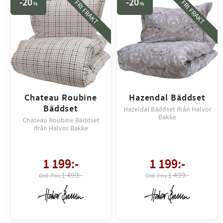
20
20
FRI FRAKT
FRI FRAKT
%
%
Chateau Roubine
Hazendal Bäddset
Bäddset
Hazeldal Bäddset ifrån Halvor
Bakke
Chateau Roubine Bäddset
ifrån Halvor Bakke
1 199
:-
1 199
:-
1 499:-
1 499:-