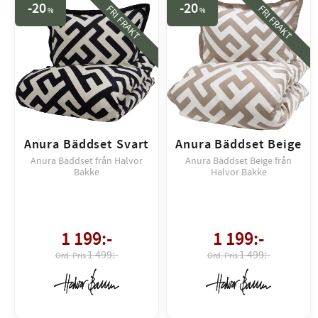
20
20
FRI FRAKT
FRI FRAKT
%
%
Anura Bäddset Svart
Anura Bäddset Beige
Anura Bäddset från Halvor
Anura Bäddset Beige från
Bakke
Halvor Bakke
1 199
:-
1 199
:-
1 499:-
1 499:-