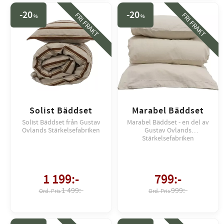
20
20
FRI FRAKT
FRI FRAKT
%
%
Solist Bäddset
Marabel Bäddset
Solist Bäddset från Gustav
Marabel Bäddset - en del av
Ovlands Stärkelsefabriken
Gustav Ovlands
Stärkelsefabriken
1 199
:-
799
:-
1 499:-
999:-