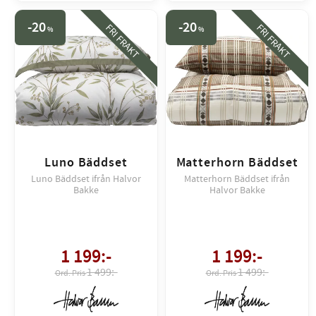
20
20
FRI FRAKT
FRI FRAKT
%
%
Luno Bäddset
Matterhorn Bäddset
Luno Bäddset ifrån Halvor
Matterhorn Bäddset ifrån
Bakke
Halvor Bakke
1 199
:-
1 199
:-
1 499:-
1 499:-