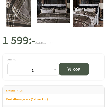
1 599
:-
Nedsatt pris:
Ordinarie pris:
1 999
:-
ANTAL
KÖP
LAGERSTATUS
Beställningsvara (1-2 veckor)