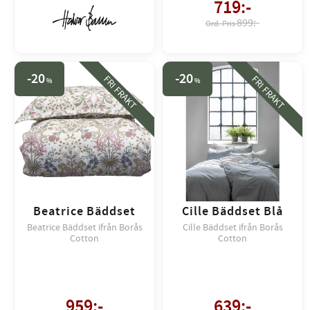
719
:-
899:-
20
20
FRI FRAKT
FRI FRAKT
%
%
Beatrice Bäddset
Cille Bäddset Blå
Beatrice Bäddset ifrån Borås
Cille Bäddset ifrån Borås
Cotton
Cotton
959
:-
639
:-