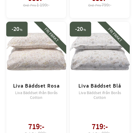
1 199:-
799:-
20
20
FRI FRAKT
FRI FRAKT
%
%
Liva Bäddset Rosa
Liva Bäddset Blå
Liva Bäddset ifrån Borås
Liva Bäddset ifrån Borås
Cotton
Cotton
719
:-
719
:-