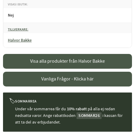
VISAS I BUTIK
Nej
TILLVERKARE
Halvor Bakke
Visa alla produkter från Halvor Bakke
Vanliga Frågor - Klicka här
🏷
SOMMARREA
Under vår sommarrea får du
10% rabatt
på alla ej redan
nedsatta varor. Ange rabattkoden
SOMMAR26
i kassan för
att ta del av erbjudandet.