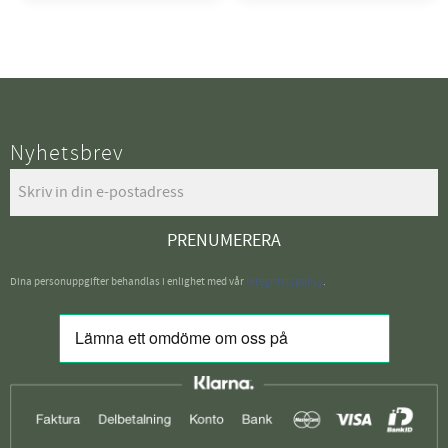
Nyhetsbrev
PRENUMERERA
Dina personuppgifter behandlas i enlighet med vår
integritetspolicy
.