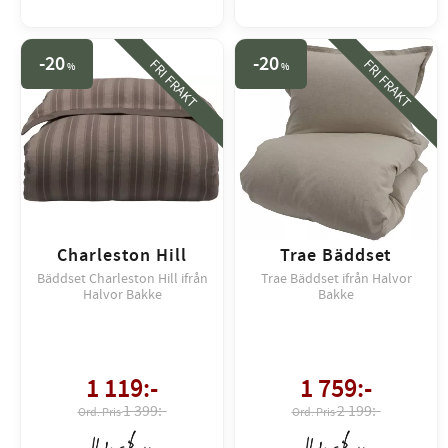
20
20
FRI FRAKT
FRI FRAKT
%
%
Charleston Hill
Trae Bäddset
Bäddset Charleston Hill ifrån
Trae Bäddset ifrån Halvor
Halvor Bakke
Bakke
1 119
:-
1 759
:-
1 399:-
2 199:-