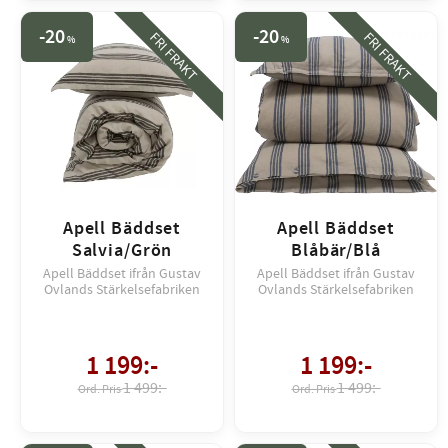
20
20
FRI FRAKT
FRI FRAKT
%
%
Apell Bäddset
Apell Bäddset
Salvia/Grön
Blåbär/Blå
Apell Bäddset ifrån Gustav
Apell Bäddset ifrån Gustav
Ovlands Stärkelsefabriken
Ovlands Stärkelsefabriken
1 199
:-
1 199
:-
1 499:-
1 499:-