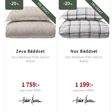
20
20
FRI FRAKT
FRI FRAKT
%
%
Zeva Bäddset
Nox Bäddset
Zeva Bäddset ifrån Halvor
Nox Bäddset ifrån Halvor
Bakke
Bakke
1 759
:-
1 199
:-
2 199:-
1 499:-