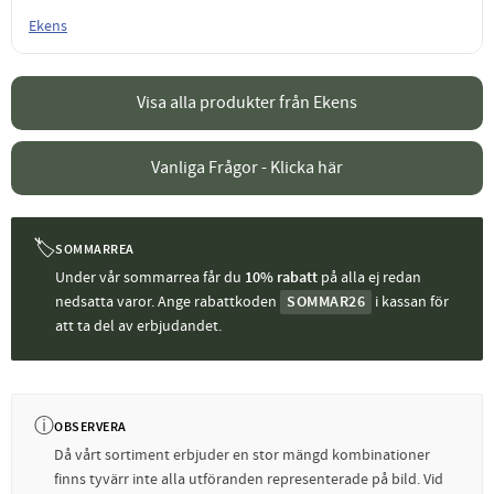
Ekens
Visa alla produkter från Ekens
Vanliga Frågor - Klicka här
🏷
SOMMARREA
Under vår sommarrea får du
10% rabatt
på alla ej redan
nedsatta varor. Ange rabattkoden
SOMMAR26
i kassan för
att ta del av erbjudandet.
ⓘ
OBSERVERA
Då vårt sortiment erbjuder en stor mängd kombinationer
finns tyvärr inte alla utföranden representerade på bild. Vid