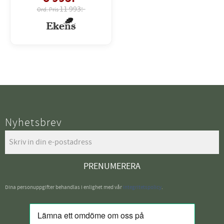
11 993:-
Nyhetsbrev
PRENUMERERA
Dina personuppgifter behandlas i enlighet med vår
integritetspolicy
.