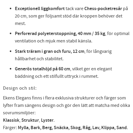
Exceptionell liggkomfort
tack vare
Chess-pocketresår
på
20 cm, som ger följsamt stöd där kroppen behöver det
mest.
Perforerad polyeterstoppning, 40 mm / 35 kg
, för optimal
ventilation och mjuk men stabil känsla.
Stark träram i gran och furu, 12 cm
, för långvarig
hållbarhet och stabilitet.
Generös totalhöjd på 60 cm
, vilket ger en elegant
bäddning och ett stilfullt uttryck i rummet.
Design och stil:
Ekens Elegans finns i flera exklusiva strukturer och färger som
lyfter fram sängens design och gör den lätt att matcha med olika
sovrumsmiljöer:
Klassisk
,
Struktur
,
Lyster
.
Färger:
Mylla, Bark, Berg, Snäcka, Skog, Råg, Lav, Klippa, Sand
.