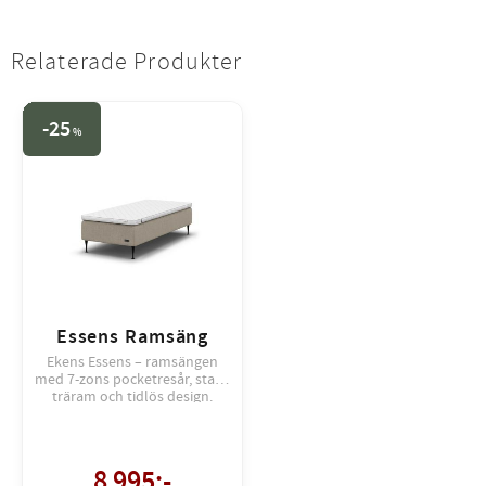
Relaterade Produkter
25
%
Essens Ramsäng
Ekens Essens – ramsängen
med 7-zons pocketresår, stabil
träram och tidlös design.
Komfort, hållbarhet och stil i
perfekt harmoni.
8 995
:-