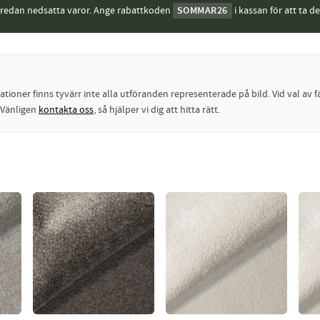
j redan nedsatta varor. Ange rabattkoden
SOMMAR26
i kassan för att ta d
oner finns tyvärr inte alla utföranden representerade på bild. Vid val av fä
? Vänligen
kontakta oss
, så hjälper vi dig att hitta rätt.