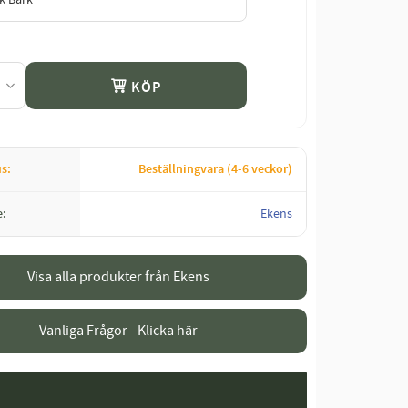
KÖP
us
Beställningvara (4-6 veckor)
e
Ekens
Visa alla produkter från Ekens
Vanliga Frågor - Klicka här