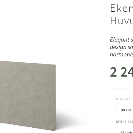
Eken
Huv
Elegant s
design so
harmonis
2 2
Nedsat
STORLEK
EKENS TY