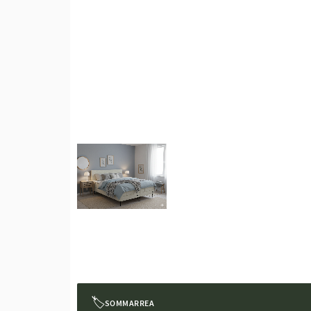
🏷
SOMMARREA