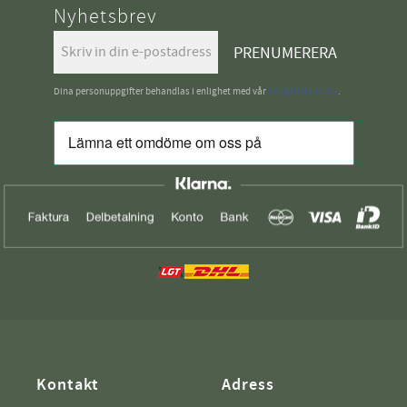
Nyhetsbrev
PRENUMERERA
Dina personuppgifter behandlas i enlighet med vår
integritetspolicy
.
Kontakt
Adress