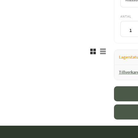
ANTAL
Rutnätsvy
Listvy
Lagerstat
Tillverkar