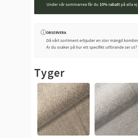
Under vår sommarrea får du
10% rabatt
på alla e
ⓘ
OBSERVERA
Då vårt sortiment erbjuder en stor mängd kombinati
Är du osäker på hur ett specifikt utförande ser ut
Tyger