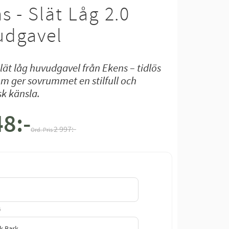
s - Slät Låg 2.0
udgavel
lät låg huvudgavel från Ekens – tidlös
m ger sovrummet en stilfull och
k känsla.
48
:-
t pris:
Ordinarie pris:
2 997
:-
G