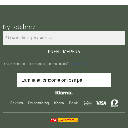
Nyhetsbrev
PRENUMERERA
Dina personuppgifter behandlas i enlighet med vår
integritetspolicy
.