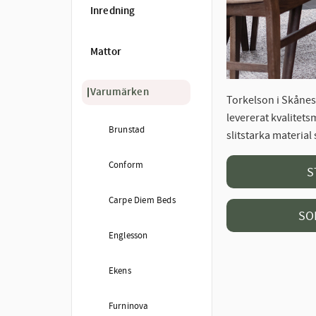
Inredning
Mattor
Varumärken
Torkelson i Skånes 
levererat kvalitets
Brunstad
slitstarka material
Conform
S
Carpe Diem Beds
SO
Englesson
Ekens
Furninova