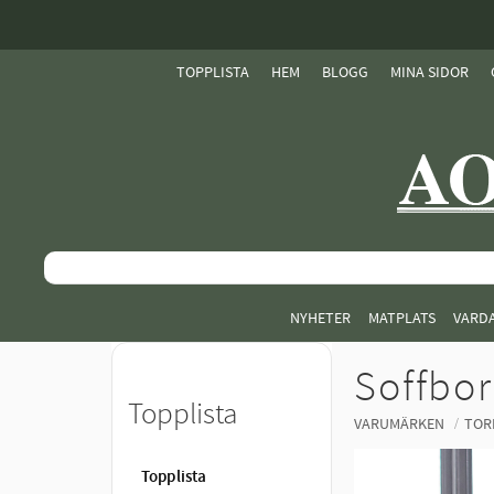
TOPPLISTA
HEM
BLOGG
MINA SIDOR
NYHETER
MATPLATS
VARD
Soffbo
Topplista
VARUMÄRKEN
TOR
Topplista