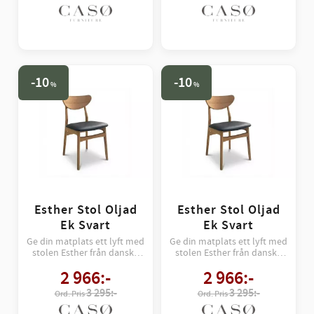
10
10
%
%
Esther Stol Oljad
Esther Stol Oljad
Ek Svart
Ek Svart
Ge din matplats ett lyft med
Ge din matplats ett lyft med
stolen Esther från danska
stolen Esther från danska
Casö – en perfekt balans
Casö – en perfekt balans
2 966
:-
2 966
:-
mellan retrocharm och
mellan retrocharm och
modernt hantverk.
modernt hantverk.
3 295:-
3 295:-