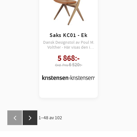
Saks KC01 - Ek
Dansk Designstol av Poul M.
Volther - Här visas den i
träslaget Ek
5 868
:-
6 520:-
1–
48
av
102