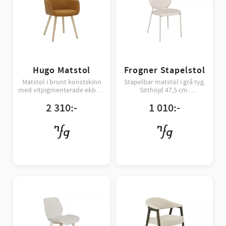
Hugo Matstol
Frogner Stapelstol
Matstol i brunt konstskinn
Stapelbar matstol i grå tyg.
med vitpigmenterade ekben.
Sitthöjd 47,5 cm.
Kallskum i sits.
Förpackning om 2 st.
2 310
:-
1 010
:-