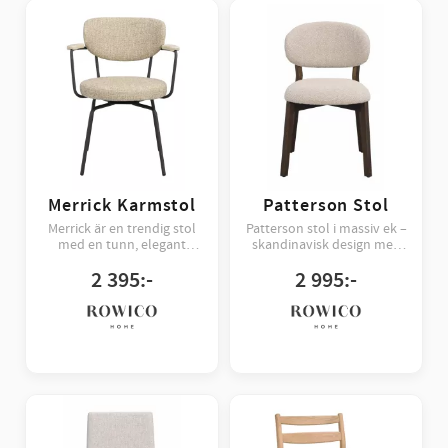
Merrick Karmstol
Patterson Stol
Merrick är en trendig stol
Patterson stol i massiv ek –
med en tunn, elegant
skandinavisk design med
konstruktion som
bekväm sits och FSC®-
2 395
:-
2 995
:-
kombinerar industriell
certifierat trä för en tidlös
känsla med varma material.
och hållbar inredning.