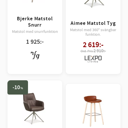
Bjerke Matstol
Aimee Matstol Tyg
Snurr
Matstol med 360° svängbar
Matstol med snurrfunktion
funktion.
1 925
:-
2 619
:-
2 910:-
10
%