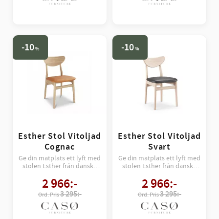
10
10
%
%
Esther Stol Vitoljad
Esther Stol Vitoljad
Cognac
Svart
Ge din matplats ett lyft med
Ge din matplats ett lyft med
stolen Esther från danska
stolen Esther från danska
Casö – en perfekt balans
Casö – en perfekt balans
2 966
:-
2 966
:-
mellan retrocharm och
mellan retrocharm och
modernt hantverk.
modernt hantverk.
3 295:-
3 295:-