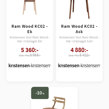
Ram Wood KC02 -
Ram Wood KC02 -
Ek
Ask
Kristensen Stol Ram Wood -
Kristensen Stol Ram Wood -
Här i träslaget Ek!
Här i träslaget Ask!
5 360
:-
4 880
:-
5 955:-
5 422:-
10
%