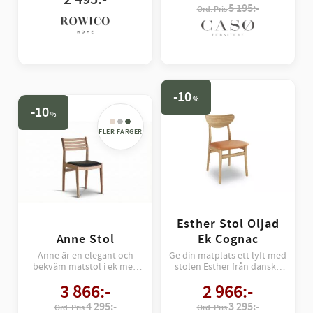
5 195:-
design som lyfter
matplatsen.
10
%
10
%
Esther Stol Oljad
Anne Stol
Ek Cognac
Anne är en elegant och
Ge din matplats ett lyft med
bekväm matstol i ek med
stolen Esther från danska
lädersits. Modern design
Casö – en perfekt balans
3 866
:-
2 966
:-
med luftig rygg. Finns i flera
mellan retrocharm och
oljade utföranden samt som
modernt hantverk.
4 295:-
3 295:-
karmstol.