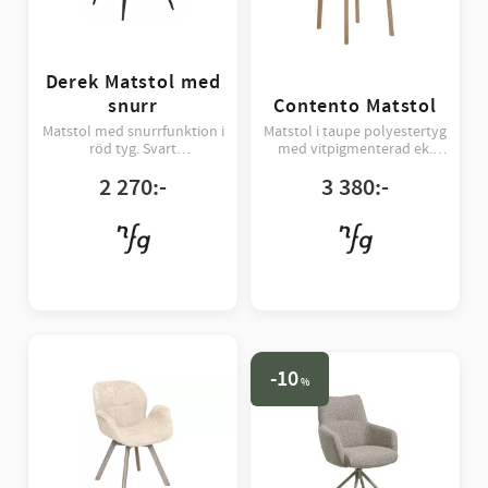
Derek Matstol med
snurr
Contento Matstol
Matstol med snurrfunktion i
Matstol i taupe polyestertyg
röd tyg. Svart
med vitpigmenterad ek.
metallunderrede. Sitthöjd 45
Sitthöjd 50 cm. Levereras
2 270
:-
3 380
:-
cm. Förpackning om 2 st.
monterad.
10
%