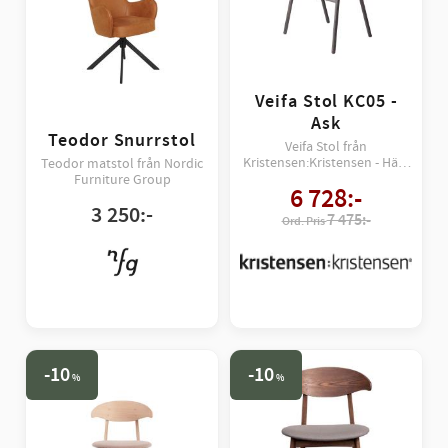
Veifa Stol KC05 -
Ask
Teodor Snurrstol
Veifa Stol från
Kristensen:Kristensen - Här i
Teodor matstol från Nordic
träslaget ask!
Furniture Group
6 728
:-
3 250
:-
7 475:-
10
10
%
%