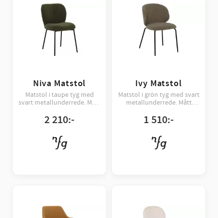
Niva Matstol
Ivy Matstol
Matstol i taupe tyg med
Matstol i grön tyg med svart
svart metallunderrede. Mått
metallunderrede. Mått
63,5×51,5×82 cm.
60×50×78,5 cm.
2 210
:-
1 510
:-