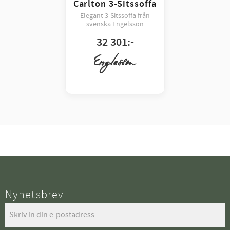
Carlton 3-Sitssoffa
Elegant 3-Sitssoffa från
svenska Engelsson
32 301
:-
Nyhetsbrev