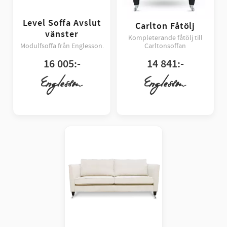
Level Soffa Avslut
Carlton Fåtölj
vänster
Kompleterande fåtölj till
Modulfsoffa från Englesson.
Carltonsoffan
16 005
:-
14 841
:-