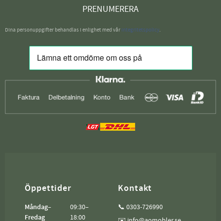
PRENUMERERA
Dina personuppgifter behandlas i enlighet med vår
integritetspolicy
.
Öppettider
Kontakt
Måndag–
09:30–
📞 0303-726990
Fredag
18:00
✉️ info@aomobler.se