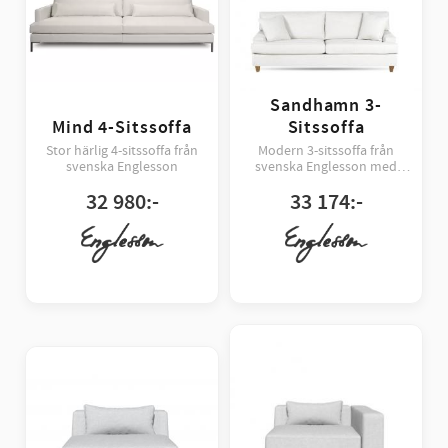
Sandhamn 3-
Mind 4-Sitssoffa
Sitssoffa
Stor härlig 4-sitssoffa från
Modern 3-sitssoffa från
svenska Englesson
svenska Englesson med
avtagbar klädsel
32 980
:-
33 174
:-