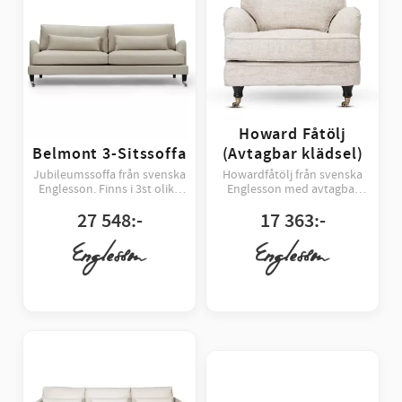
Howard Fåtölj
Belmont 3-Sitssoffa
(Avtagbar klädsel)
Jubileumssoffa från svenska
Howardfåtölj från svenska
Englesson. Finns i 3st olika
Englesson med avtagbar
färger
klädsel
27 548
:-
17 363
:-