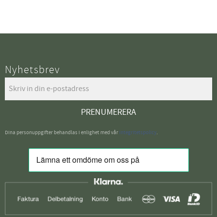
Nyhetsbrev
PRENUMERERA
Dina personuppgifter behandlas i enlighet med vår
integritetspolicy
.