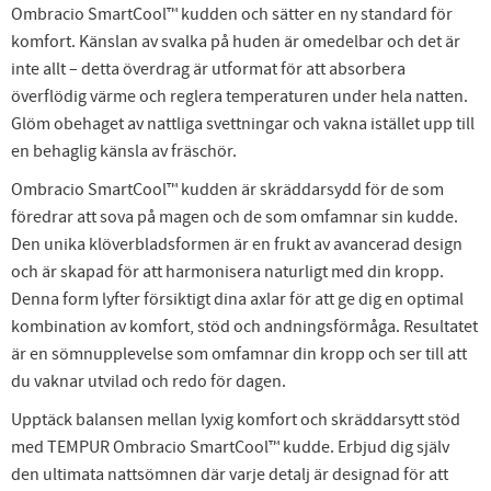
Ombracio SmartCool™ kudden och sätter en ny standard för
komfort. Känslan av svalka på huden är omedelbar och det är
inte allt – detta överdrag är utformat för att absorbera
överflödig värme och reglera temperaturen under hela natten.
Glöm obehaget av nattliga svettningar och vakna istället upp till
en behaglig känsla av fräschör.
Ombracio SmartCool™ kudden är skräddarsydd för de som
föredrar att sova på magen och de som omfamnar sin kudde.
Den unika klöverbladsformen är en frukt av avancerad design
och är skapad för att harmonisera naturligt med din kropp.
Denna form lyfter försiktigt dina axlar för att ge dig en optimal
kombination av komfort, stöd och andningsförmåga. Resultatet
är en sömnupplevelse som omfamnar din kropp och ser till att
du vaknar utvilad och redo för dagen.
Upptäck balansen mellan lyxig komfort och skräddarsytt stöd
med TEMPUR Ombracio SmartCool™ kudde. Erbjud dig själv
den ultimata nattsömnen där varje detalj är designad för att