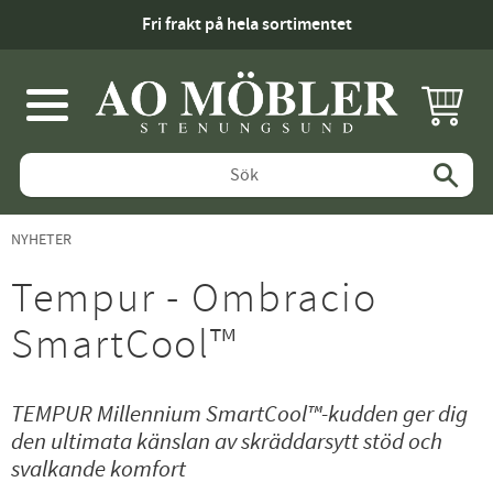
Fri frakt på hela sortimentet
KUNDV
Meny
NYHETER
Tempur - Ombracio
SmartCool™
TEMPUR Millennium SmartCool™-kudden ger dig
den ultimata känslan av skräddarsytt stöd och
svalkande komfort