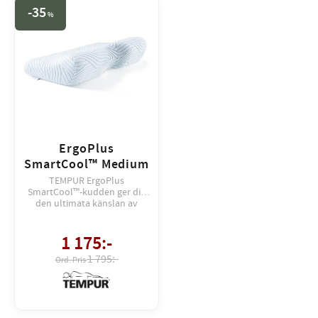
35
%
ErgoPlus
SmartCool™ Medium
TEMPUR ErgoPlus
SmartCool™-kudden ger dig
den ultimata känslan av
skräddarsytt stöd och
svalkande komfort. Just nu
FRI FRAKT till service point
1 175
:-
1 795:-