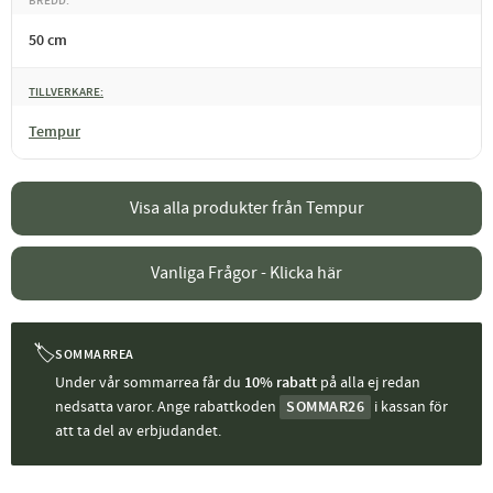
BREDD
50 cm
TILLVERKARE
Tempur
Visa alla produkter från Tempur
Vanliga Frågor - Klicka här
🏷
SOMMARREA
Under vår sommarrea får du
10% rabatt
på alla ej redan
nedsatta varor. Ange rabattkoden
SOMMAR26
i kassan för
att ta del av erbjudandet.