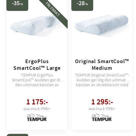
35
28
FRI FRAKT
%
%
ErgoPlus
Original SmartCool™
SmartCool™ Large
Medium
TEMPUR ErgoPlus
TEMPUR Original SmartCool™-
SmartCool™-kudden ger dig
kudden ger dig den ultimata
den ultimata känslan av
känslan av skräddarsytt stöd
skräddarsytt stöd och
och svalkande komfort. Just
svalkande komfort. Just nu
nu FRI FRAKT till Service point
FRI FRAKT till service point.
1 175
:-
1 295
:-
1 795:-
1 795:-