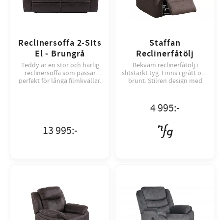
Reclinersoffa 2-Sits
Staffan
El - Brungrå
Reclinerfåtölj
Teddy är en stor och härlig
Bekväm reclinerfåtölj i
reclinersoffa som passar
slitstarkt tyg. Finns i grått och
perfekt för långa filmkvällar.
brunt. Stilren design med
Den här modellen är även
manuell recliner för maximal
utrustad med elrecliners...
avkoppling.
4 995
:-
13 995
:-