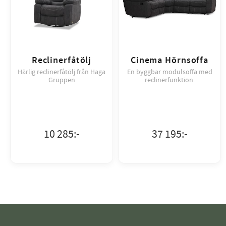
Reclinerfåtölj
Cinema Hörnsoffa
Härlig reclinerfåtölj från Haga
En byggbar modulsoffa med
Gruppen
reclinerfunktion.
10 285
:-
37 195
:-