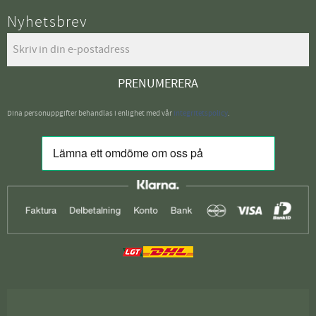
Nyhetsbrev
PRENUMERERA
Dina personuppgifter behandlas i enlighet med vår
integritetspolicy
.