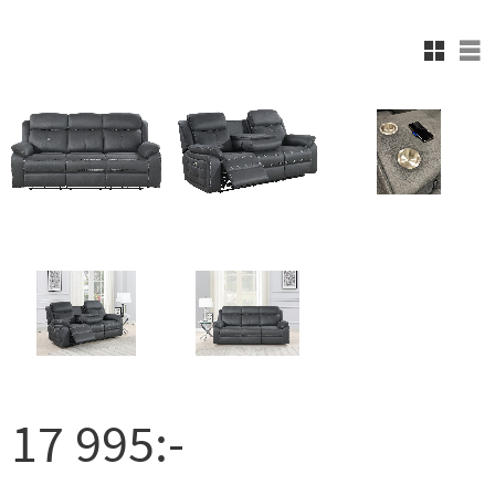
Rutnäts
Lis
17 995
:-