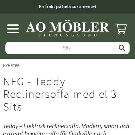
Fri frakt på hela sortimentet
KUNDV
Meny
NYHETER
NFG - Teddy
Reclinersoffa med el 3-
Sits
Teddy – Elektrisk reclinersoffa. Modern, smart och
extremt bekväm soffa för filmkvällar och