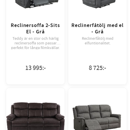
Reclinersoffa 2-Sits
Reclinerfåtölj med el
El - Grå
- Grå
Teddy är en stor och härlig
Reclinerfåtölj med
reclinersoffa som passar
elfuntionalitet.
perfekt för långa filmkvällar.
Den här modellen är även
utrustad med elrecliners...
13 995
:-
8 725
:-