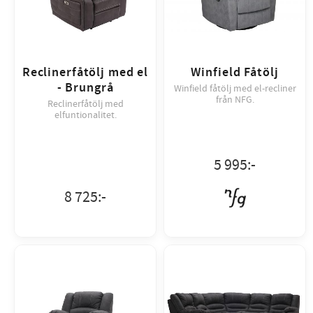
Reclinerfåtölj med el
Winfield Fåtölj
- Brungrå
Winfield fåtölj med el-recliner
från NFG.
Reclinerfåtölj med
elfuntionalitet.
5 995
:-
8 725
:-