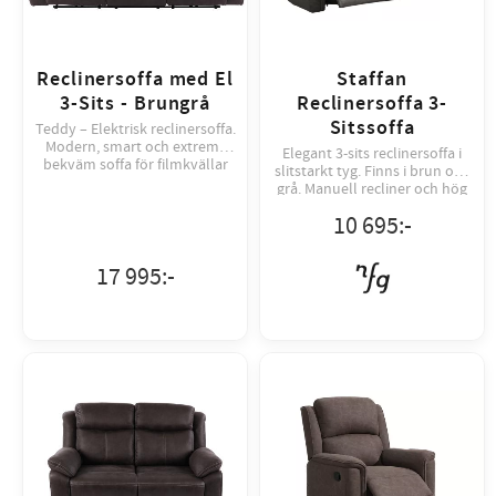
Reclinersoffa med El
Staffan
3-Sits - Brungrå
Reclinersoffa 3-
Sitssoffa
Teddy – Elektrisk reclinersoffa.
Modern, smart och extremt
Elegant 3-sits reclinersoffa i
bekväm soffa för filmkvällar
slitstarkt tyg. Finns i brun och
och avslappning. Klädd i
grå. Manuell recliner och hög
Brungrå nyans.
komfort för vardagsrummet.
10 695
:-
17 995
:-