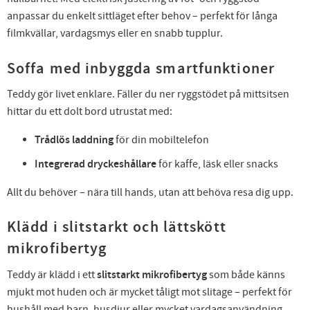
anpassar du enkelt sittläget efter behov – perfekt för långa
filmkvällar, vardagsmys eller en snabb tupplur.
Soffa med inbyggda smartfunktioner
Teddy gör livet enklare. Fäller du ner ryggstödet på mittsitsen
hittar du ett dolt bord utrustat med:
Trådlös laddning
för din mobiltelefon
Integrerad dryckeshållare
för kaffe, läsk eller snacks
Allt du behöver – nära till hands, utan att behöva resa dig upp.
Klädd i slitstarkt och lättskött
mikrofibertyg
Teddy är klädd i ett
slitstarkt mikrofibertyg
som både känns
mjukt mot huden och är mycket tåligt mot slitage – perfekt för
hushåll med barn, husdjur eller mycket vardagsanvändning.