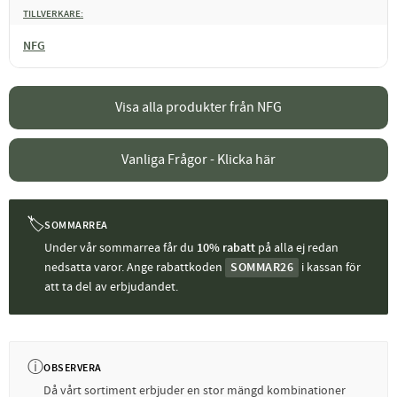
TILLVERKARE
NFG
Visa alla produkter från NFG
Vanliga Frågor - Klicka här
🏷
SOMMARREA
Under vår sommarrea får du
10% rabatt
på alla ej redan
nedsatta varor. Ange rabattkoden
SOMMAR26
i kassan för
att ta del av erbjudandet.
ⓘ
OBSERVERA
Då vårt sortiment erbjuder en stor mängd kombinationer