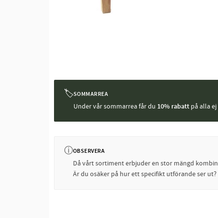
🏷
SOMMARREA
Under vår sommarrea får du
10% rabatt
på alla e
ⓘ
OBSERVERA
Då vårt sortiment erbjuder en stor mängd kombinati
Är du osäker på hur ett specifikt utförande ser ut