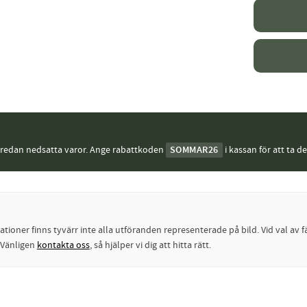
j redan nedsatta varor. Ange rabattkoden
SOMMAR26
i kassan för att ta d
oner finns tyvärr inte alla utföranden representerade på bild. Vid val av fä
? Vänligen
kontakta oss
, så hjälper vi dig att hitta rätt.