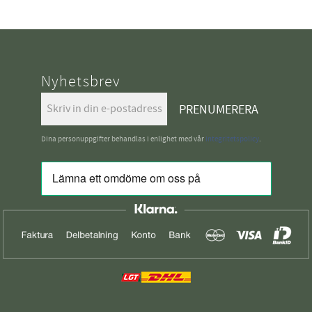
Nyhetsbrev
PRENUMERERA
Dina personuppgifter behandlas i enlighet med vår
integritetspolicy
.