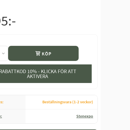
95
:-
KÖP
RABATTKOD 10% - KLICKA FÖR ATT
AKTIVERA
us
Beställningsvara (1-2 veckor)
e
Stenexpo