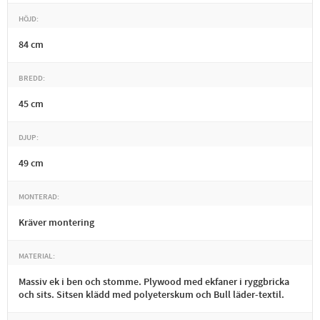
HÖJD
84 cm
BREDD
45 cm
DJUP
49 cm
MONTERAD
Kräver montering
MATERIAL
Massiv ek i ben och stomme. Plywood med ekfaner i ryggbricka
och sits. Sitsen klädd med polyeterskum och Bull läder-textil.