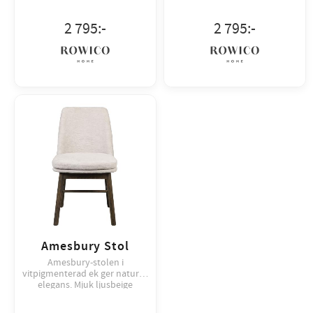
pack.
pack.
2 795
:-
2 795
:-
Amesbury Stol
Amesbury-stolen i
vitpigmenterad ek ger naturlig
elegans. Mjuk ljusbeige
klädsel, avtagbar dyna, finns
även i annan färg. Säljs i 2-