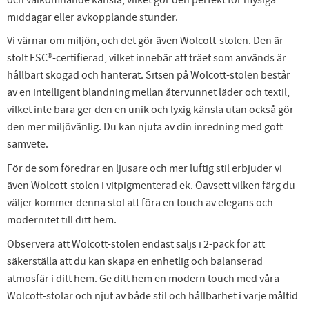
middagar eller avkopplande stunder.
Vi värnar om miljön, och det gör även Wolcott-stolen. Den är
stolt FSC®-certifierad, vilket innebär att träet som används är
hållbart skogad och hanterat. Sitsen på Wolcott-stolen består
av en intelligent blandning mellan återvunnet läder och textil,
vilket inte bara ger den en unik och lyxig känsla utan också gör
den mer miljövänlig. Du kan njuta av din inredning med gott
samvete.
För de som föredrar en ljusare och mer luftig stil erbjuder vi
även Wolcott-stolen i vitpigmenterad ek. Oavsett vilken färg du
väljer kommer denna stol att föra en touch av elegans och
modernitet till ditt hem.
Observera att Wolcott-stolen endast säljs i 2-pack för att
säkerställa att du kan skapa en enhetlig och balanserad
atmosfär i ditt hem. Ge ditt hem en modern touch med våra
Wolcott-stolar och njut av både stil och hållbarhet i varje måltid