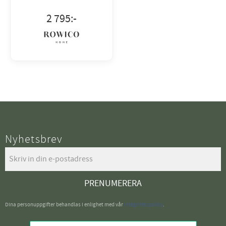
pack.
2 795
:-
Nyhetsbrev
PRENUMERERA
Dina personuppgifter behandlas i enlighet med vår
integritetspolicy
.