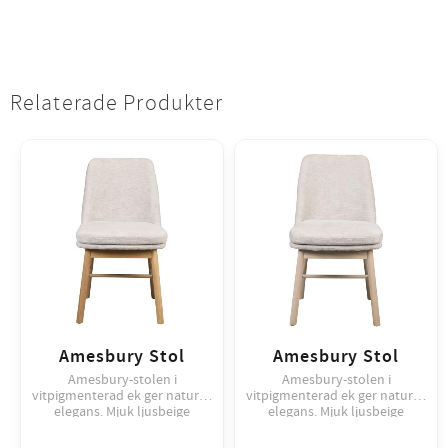
Relaterade Produkter
Amesbury Stol
Amesbury Stol
Amesbury-stolen i
Amesbury-stolen i
vitpigmenterad ek ger naturlig
vitpigmenterad ek ger naturlig
elegans. Mjuk ljusbeige
elegans. Mjuk ljusbeige
klädsel, avtagbar dyna, finns
klädsel, avtagbar dyna, finns
även i annan färg. Säljs i 2-
även i annan färg. Säljs i 2-