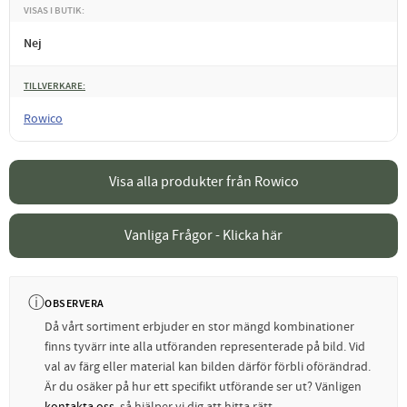
VISAS I BUTIK
Nej
TILLVERKARE
Rowico
Visa alla produkter från Rowico
Vanliga Frågor - Klicka här
ⓘ
OBSERVERA
Då vårt sortiment erbjuder en stor mängd kombinationer
finns tyvärr inte alla utföranden representerade på bild. Vid
val av färg eller material kan bilden därför förbli oförändrad.
Är du osäker på hur ett specifikt utförande ser ut? Vänligen
kontakta oss
, så hjälper vi dig att hitta rätt.