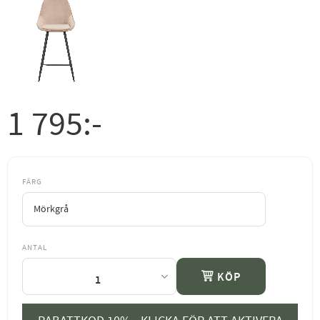
1 795
:-
FÄRG
ANTAL
KÖP