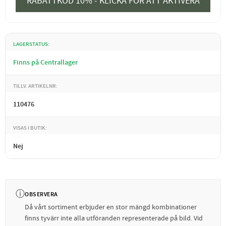
RABATTKOD 10% - KLICKA FÖR ATT AKTIVERA
LAGERSTATUS
Finns på Centrallager
TILLV. ARTIKELNR
110476
VISAS I BUTIK
Nej
ⓘ
OBSERVERA
Då vårt sortiment erbjuder en stor mängd kombinationer
finns tyvärr inte alla utföranden representerade på bild. Vid