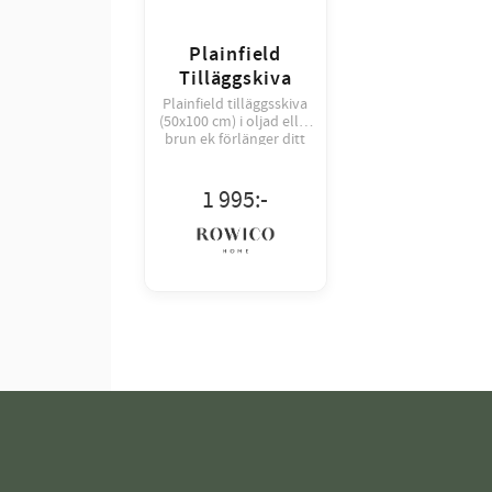
Plainfield
Tilläggskiva
Plainfield tilläggsskiva
(50x100 cm) i oljad eller
brun ek förlänger ditt
matbord till 320 cm.
FSC-certifierad design
som enkelt fästs på
1 995
:-
bordsändarna