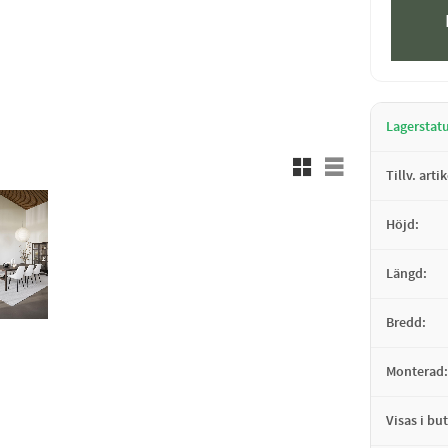
Lagerstat
Rutnätsvy
Listvy
Tillv. arti
Höjd
Längd
Bredd
Monterad
Visas i but