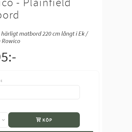
co - Plainfield
bord
 härligt matbord 220 cm långt i Ek /
n Rowico
95
:-
DE
KÖP