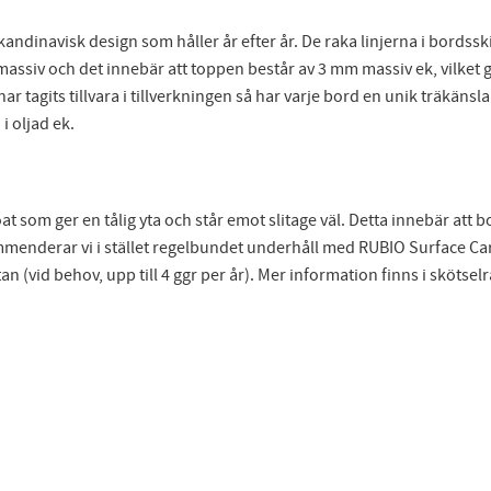
kandinavisk design som håller år efter år. De raka linjerna i bords
ssiv och det innebär att toppen består av 3 mm massiv ek, vilket 
ar tagits tillvara i tillverkningen så har varje bord en unik träkänsla. 
i oljad ek.
som ger en tålig yta och står emot slitage väl. Detta innebär att b
enderar vi i stället regelbundet underhåll med RUBIO Surface Care 
 (vid behov, upp till 4 ggr per år). Mer information finns i skötselr