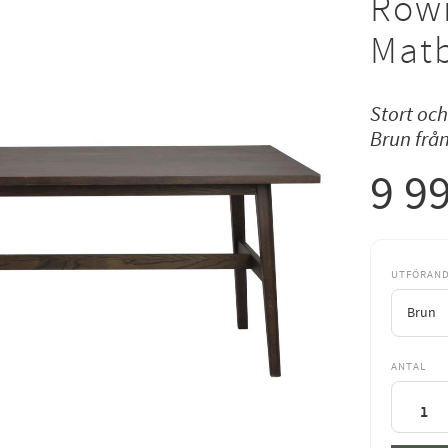
Rowi
Mat
Stort och
Brun frå
9 9
UTFÖRAN
ANTAL