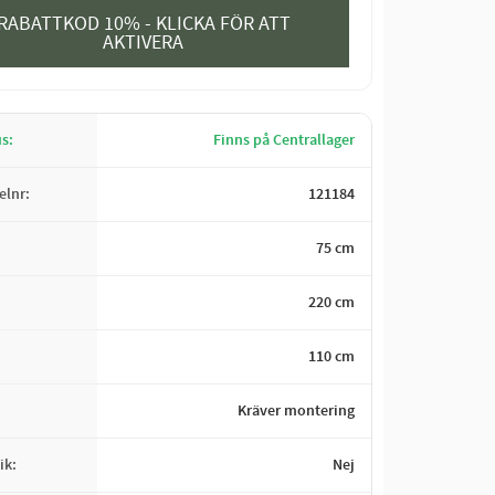
RABATTKOD 10% - KLICKA FÖR ATT
AKTIVERA
us
Finns på Centrallager
kelnr
121184
75 cm
220 cm
110 cm
Kräver montering
ik
Nej