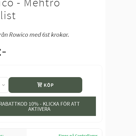
co - Mehtro
list
från Rowico med 6st krokar.
:-
KÖP
RABATTKOD 10% - KLICKA FÖR ATT
AKTIVERA
us
Finns på Centrallager