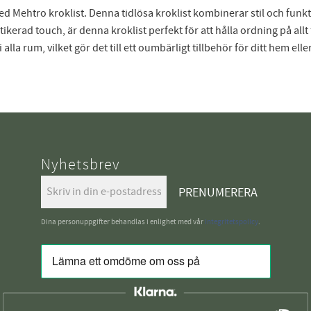
d Mehtro kroklist. Denna tidlösa kroklist kombinerar stil och funkti
tikerad touch, är denna kroklist perfekt för att hålla ordning på allt
alla rum, vilket gör det till ett oumbärligt tillbehör för ditt hem elle
Nyhetsbrev
PRENUMERERA
Dina personuppgifter behandlas i enlighet med vår
integritetspolicy
.