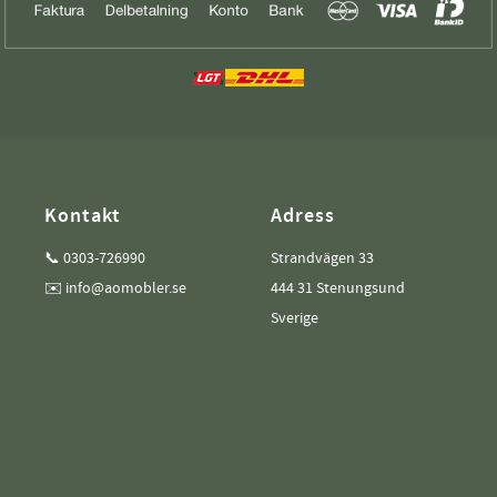
Kontakt
Adress
📞 0303-726990
Strandvägen 33
✉️ info@aomobler.se
444 31 Stenungsund
Sverige