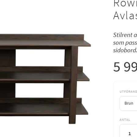
Rowi
Avla
Stilrent 
som pass
sidobord.
5 9
UTFÖRAN
ANTAL