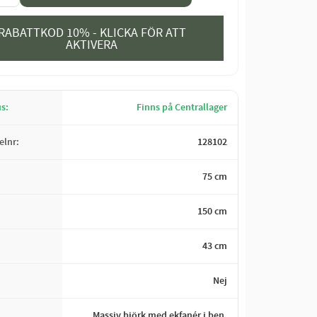
RABATTKOD 10% - KLICKA FÖR ATT
AKTIVERA
us
Finns på Centrallager
kelnr
128102
75 cm
150 cm
43 cm
Nej
Massiv björk med ekfanér i ben,