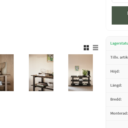
Lagerstat
Rutnätsvy
Listvy
Tillv. arti
Höjd
Längd
Bredd
Monterad