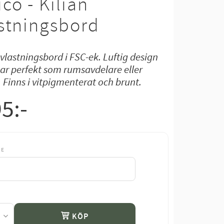
co - Kilian
stningsbord
avlastningsbord i FSC-ek. Luftig design
ar perfekt som rumsavdelare eller
 Finns i vitpigmenterat och brunt.
95
:-
DE
KÖP