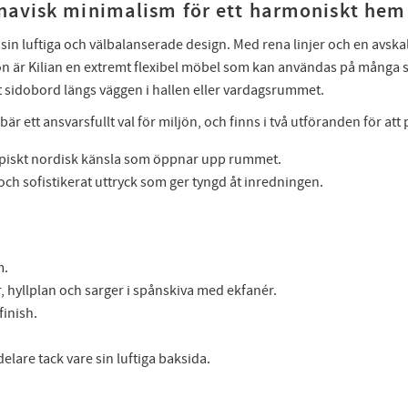
inavisk minimalism för ett harmoniskt hem
 sin luftiga och välbalanserade design. Med rena linjer och en avsk
on är Kilian en extremt flexibel möbel som kan användas på många 
t sidobord längs väggen i hallen eller vardagsrummet.
nebär ett ansvarsfullt val för miljön, och finns i två utföranden för att
typiskt nordisk känsla som öppnar upp rummet.
och sofistikerat uttryck som ger tyngd åt inredningen.
m.
, hyllplan och sarger i spånskiva med ekfanér.
finish.
are tack vare sin luftiga baksida.