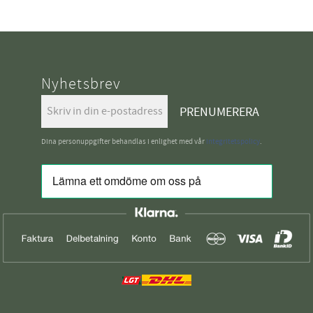
Nyhetsbrev
PRENUMERERA
Dina personuppgifter behandlas i enlighet med vår
integritetspolicy
.