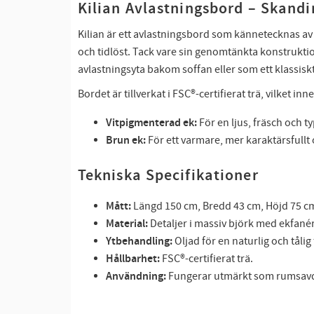
Kilian Avlastningsbord – Skand
Kilian är ett avlastningsbord som kännetecknas av
och tidlöst. Tack vare sin genomtänkta konstrukti
avlastningsyta bakom soffan eller som ett klassisk
Bordet är tillverkat i FSC®-certifierat trä, vilket in
Vitpigmenterad ek:
För en ljus, fräsch och 
Brun ek:
För ett varmare, mer karaktärsfullt 
Tekniska Specifikationer
Mått:
Längd 150 cm, Bredd 43 cm, Höjd 75 c
Material:
Detaljer i massiv björk med ekfanér
Ytbehandling:
Oljad för en naturlig och tålig 
Hållbarhet:
FSC®-certifierat trä.
Användning:
Fungerar utmärkt som rumsavdel