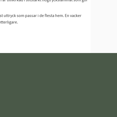
 är tillverkad i slitstarkt högtryckslaminat som gör
 uttryck som passar i de flesta hem. En vacker
terligare.