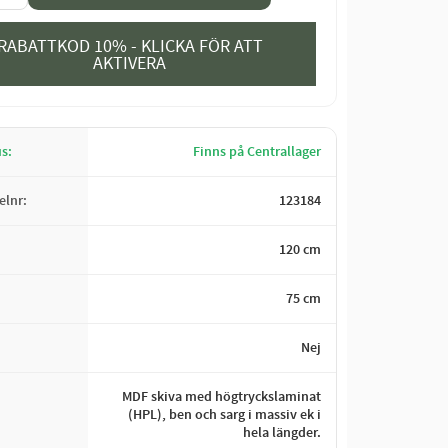
RABATTKOD 10% - KLICKA FÖR ATT
AKTIVERA
us
Finns på Centrallager
kelnr
123184
120 cm
75 cm
Nej
MDF skiva med högtryckslaminat
(HPL), ben och sarg i massiv ek i
hela längder.