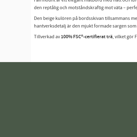
Fairmount är ett elegant matbord med nätt och lufti
den reptålig och motståndskraftig mot väta – perfekt
Den beige kulören på bordsskivan tillsammans med 
hantverksdetalj är den mjukt formade sargen som 
Tillverkad av
100% FSC®-certifierat trä
, vilket gör 