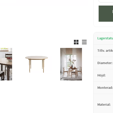
Lagerstat
Rutnätsvy
Listvy
Tillv. arti
Diameter
Höjd
Monterad
Material