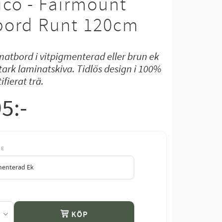
co - Fairmount
bord Runt 120cm
atbord i vitpigmenterad eller brun ek
tark laminatskiva. Tidlös design i 100%
ifierat trä.
95
:-
DE
KÖP