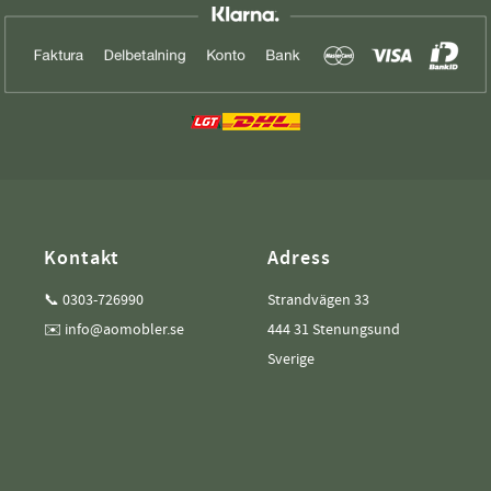
Kontakt
Adress
📞 0303-726990
Strandvägen 33
✉️ info@aomobler.se
444 31 Stenungsund
Sverige