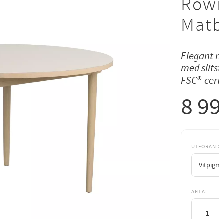
Rowi
Mat
Elegant m
med slits
FSC®-cert
8 9
UTFÖRAN
ANTAL