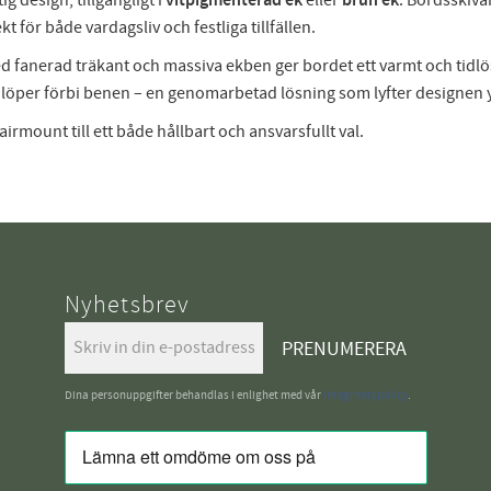
g design, tillgängligt i
vitpigmenterad ek
eller
brun ek
. Bordsskivan
 för både vardagsliv och festliga tillfällen.
fanerad träkant och massiva ekben ger bordet ett varmt och tidlöst
löper förbi benen – en genomarbetad lösning som lyfter designen yt
Fairmount till ett både hållbart och ansvarsfullt val.
Nyhetsbrev
PRENUMERERA
Dina personuppgifter behandlas i enlighet med vår
integritetspolicy
.