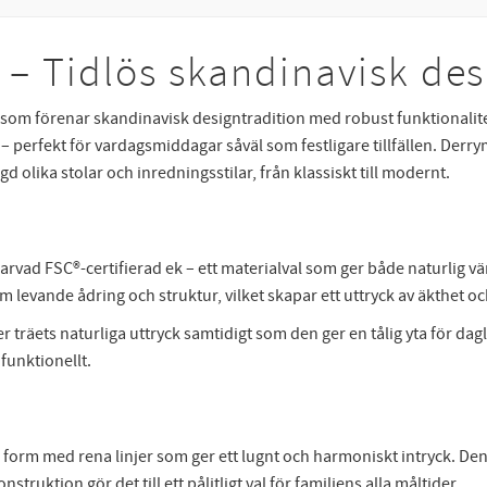
– Tidlös skandinavisk desi
 som förenar skandinavisk designtradition med robust funktionalit
en – perfekt för vardagsmiddagar såväl som festligare tillfällen. D
olika stolar och inredningsstilar, från klassiskt till modernt.
skarvad FSC®-certifierad ek – ett materialval som ger både naturlig 
 levande ådring och struktur, vilket skapar ett uttryck av äkthet och
träets naturliga uttryck samtidigt som den ger en tålig yta för dagl
funktionellt.
form med rena linjer som ger ett lugnt och harmoniskt intryck. Den
ruktion gör det till ett pålitligt val för familjens alla måltider.