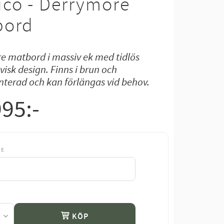
co - Derrymore
bord
e matbord i massiv ek med tidlös
isk design. Finns i brun och
nterad och kan förlängas vid behov.
995
:-
DE
KÖP