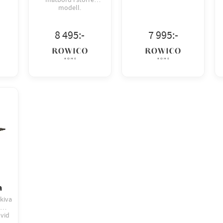
modell.
8 495
:-
7 995
:-
a
kiva
 vid