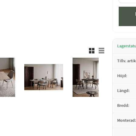
Lagerstat
Rutnätsvy
Listvy
Tillv. arti
Höjd
Längd
Bredd
Monterad