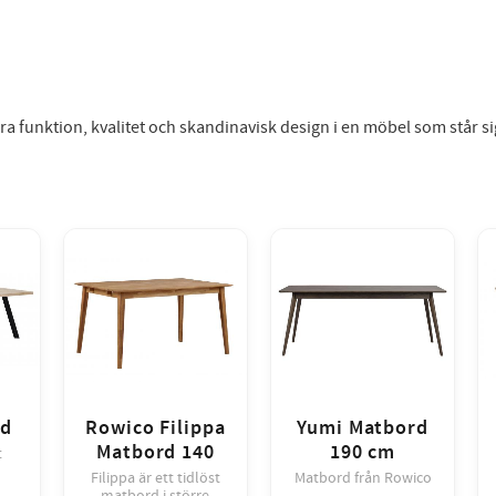
 funktion, kvalitet och skandinavisk design i en möbel som står sig 
rd
Rowico Filippa
Yumi Matbord
Matbord 140
190 cm
t
Filippa är ett tidlöst
Matbord från Rowico
matbord i större