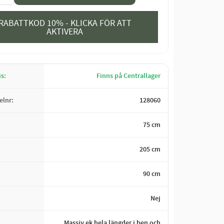
RABATTKOD 10% - KLICKA FÖR ATT
AKTIVERA
us
Finns på Centrallager
kelnr
128060
75 cm
205 cm
90 cm
Nej
Massiv ek hela längder i ben och