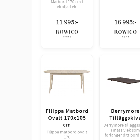
Matbord 170 cm i
vitoljad ek.
11 995
:-
16 995
:-
Filippa Matbord
Derrymore
Ovalt 170x105
Tilläggskiv
cm
Derrymore tilläggss
i massiv ek som
Filippa matbord ovalt
förlänger ditt bord
170