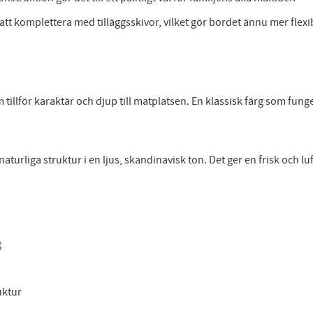
tt komplettera med tilläggsskivor, vilket gör bordet ännu mer flexibe
tillför karaktär och djup till matplatsen. En klassisk färg som fung
naturliga struktur i en ljus, skandinavisk ton. Det ger en frisk och l
g
uktur