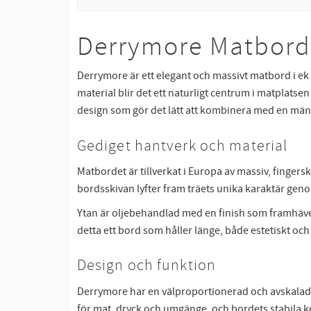
Derrymore Matbord 
Derrymore är ett elegant och massivt matbord i ek
material blir det ett naturligt centrum i matplats
design som gör det lätt att kombinera med en mängd 
Gediget hantverk och material
Matbordet är tillverkat i Europa av massiv, finger
bordsskivan lyfter fram träets unika karaktär genom
Ytan är oljebehandlad med en finish som framhäver 
detta ett bord som håller länge, både estetiskt och 
Design och funktion
Derrymore har en välproportionerad och avskalad 
för mat, dryck och umgänge, och bordets stabila konst