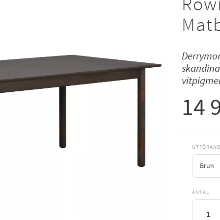
Rowi
Mat
Derrymor
skandinav
vitpigme
14 
UTFÖRAN
ANTAL