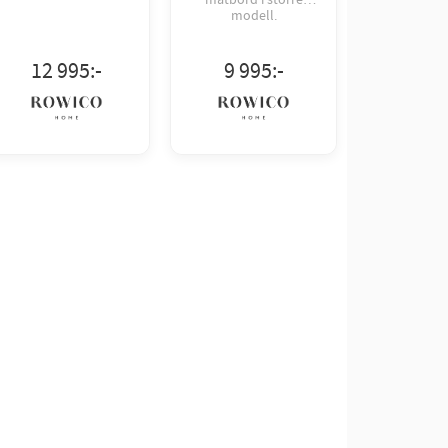
modell.
12 995
:-
9 995
:-