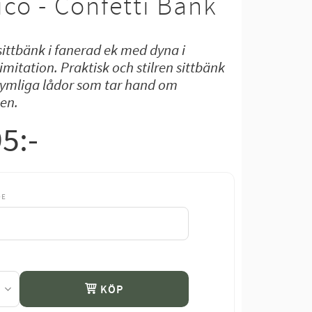
co - Confetti Bänk
sittbänk i fanerad ek med dyna i
imitation. Praktisk och stilren sittbänk
rymliga lådor som tar hand om
en.
95
:-
DE
KÖP