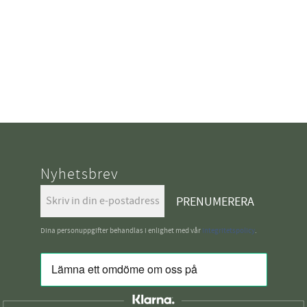
Nyhetsbrev
PRENUMERERA
Dina personuppgifter behandlas i enlighet med vår
integritetspolicy
.