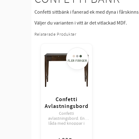
Confetti sittbänk i fanerad ek med dyna i fårskinns
Väljer du varianten i vitt är det vitlackad MDF.
Relaterade Produkter
Confetti
Avlastningsbord
Confetti
avlastningsbord. En
låda med knoppar i
metall. Enkelt att inreda
ditt hem med och
fungerar lika bra som