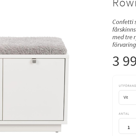
Rowi
Confetti 
fårskinns
med tre 
förvaring
3 9
UTFÖRAN
ANTAL