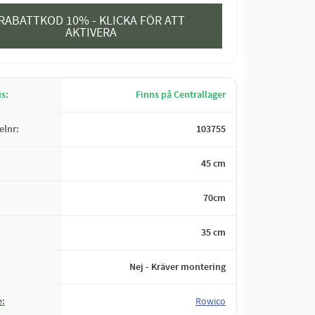
RABATTKOD 10% - KLICKA FÖR ATT
AKTIVERA
us
Finns på Centrallager
kelnr
103755
45 cm
70cm
35 cm
Nej - Kräver montering
e
Rowico