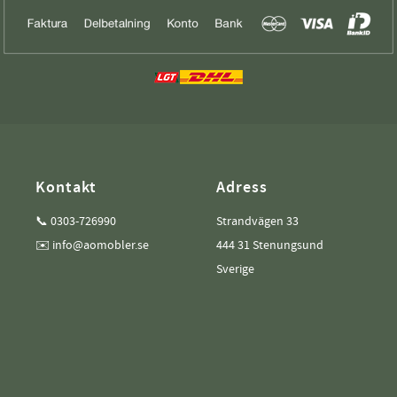
Kontakt
Adress
📞 0303-726990
Strandvägen 33
✉️ info@aomobler.se
444 31 Stenungsund
Sverige