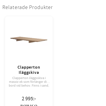
Relaterade Produkter
Clapperton
Iläggskiva
Clapperton iläggsskiva i
massiv ek som förlänger ditt
bord vid behov. Finns i sand,
brun och vitpigmenterad för
en enhetlig stil.
2 995
:-