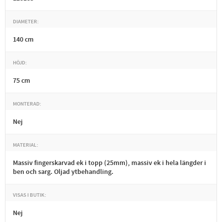
DIAMETER
140 cm
HÖJD
75 cm
MONTERAD
Nej
MATERIAL
Massiv fingerskarvad ek i topp (25mm), massiv ek i hela längder i
ben och sarg. Oljad ytbehandling.
VISAS I BUTIK
Nej