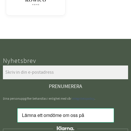
Nyhetsbrev
PRENUMERERA
Dina personuppgifter behandlas i enlighet med vår
integritetspolicy
.