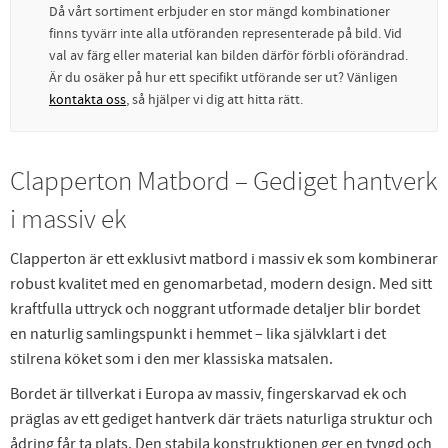
Då vårt sortiment erbjuder en stor mängd kombinationer
finns tyvärr inte alla utföranden representerade på bild. Vid
val av färg eller material kan bilden därför förbli oförändrad.
Är du osäker på hur ett specifikt utförande ser ut? Vänligen
kontakta oss
, så hjälper vi dig att hitta rätt.
Clapperton Matbord – Gediget hantverk
i massiv ek
Clapperton är ett exklusivt matbord i massiv ek som kombinerar
robust kvalitet med en genomarbetad, modern design. Med sitt
kraftfulla uttryck och noggrant utformade detaljer blir bordet
en naturlig samlingspunkt i hemmet – lika självklart i det
stilrena köket som i den mer klassiska matsalen.
Bordet är tillverkat i Europa av massiv, fingerskarvad ek och
präglas av ett gediget hantverk där träets naturliga struktur och
ådring får ta plats. Den stabila konstruktionen ger en tyngd och