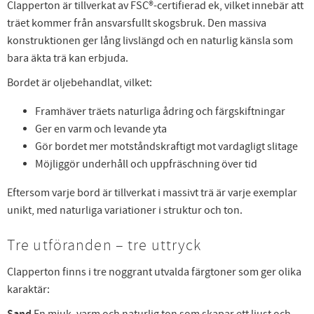
Clapperton är tillverkat av FSC®-certifierad ek, vilket innebär att
träet kommer från ansvarsfullt skogsbruk. Den massiva
konstruktionen ger lång livslängd och en naturlig känsla som
bara äkta trä kan erbjuda.
Bordet är oljebehandlat, vilket:
Framhäver träets naturliga ådring och färgskiftningar
Ger en varm och levande yta
Gör bordet mer motståndskraftigt mot vardagligt slitage
Möjliggör underhåll och uppfräschning över tid
Eftersom varje bord är tillverkat i massivt trä är varje exemplar
unikt, med naturliga variationer i struktur och ton.
Tre utföranden – tre uttryck
Clapperton finns i tre noggrant utvalda färgtoner som ger olika
karaktär:
En mjuk, varm och naturlig ton som skapar ett ljust och