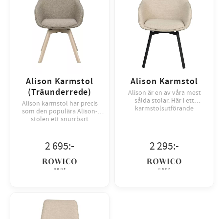
Alison Karmstol
Alison Karmstol
(Träunderrede)
Alison är en av våra mest
sålda stolar. Här i ett
Alison karmstol har precis
karmstolsutförande
som den populära Alison-
stolen ett snurrbart
underrede i 360 grader.
2 695
:-
2 295
:-