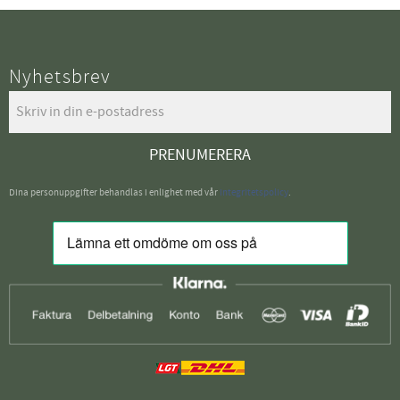
Nyhetsbrev
PRENUMERERA
Dina personuppgifter behandlas i enlighet med vår
integritetspolicy
.