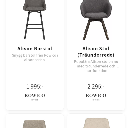
Alison Barstol
Alison Stol
(Träunderrede)
Snygg barstol från Rowico i
Alisonserien.
Populära Alison stolen nu
med träunderrede och
snurrfunktion.
1 995
:-
2 295
:-