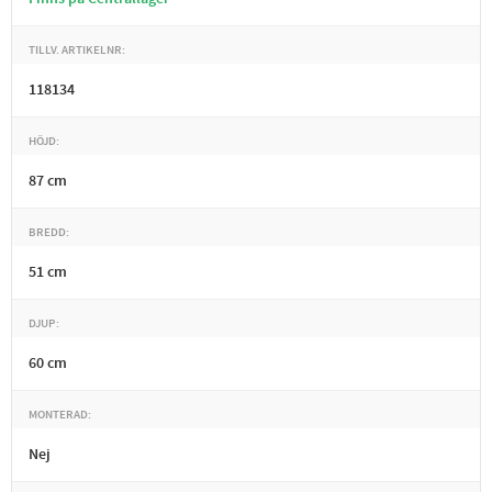
TILLV. ARTIKELNR
118134
HÖJD
87 cm
BREDD
51 cm
DJUP
60 cm
MONTERAD
Nej