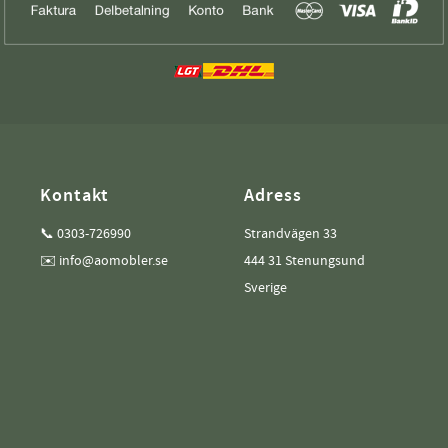
Kontakt
Adress
📞 0303-726990
Strandvägen 33
✉️ info@aomobler.se
444 31 Stenungsund
Sverige