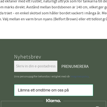
jad ekfaner med ett rustikt, naturligt uttryck som för tankarna till 
om märks direkt. Avstånd mellan bordsbenen är 140 cm, vilket ger go
dda träet – en enkel skötsel som håller bordet vackert i många år
. Välj mellan en varm brun nyans (Belfort Brown) eller ett tidlöst g
Nyhetsbrev
PRENUMERERA
Dina personuppgifter behandlas i enlighet med vår
integritetspolicy
.