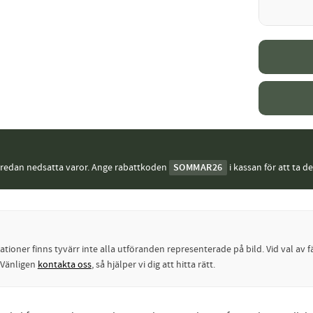
j redan nedsatta varor. Ange rabattkoden
SOMMAR26
i kassan för att ta d
oner finns tyvärr inte alla utföranden representerade på bild. Vid val av fä
? Vänligen
kontakta oss
, så hjälper vi dig att hitta rätt.