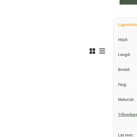
Lagerstat
Höjd
Rutnätsvy
Listvy
Längd
Bredd
Färg
Material
Tillverkar
Läs mer