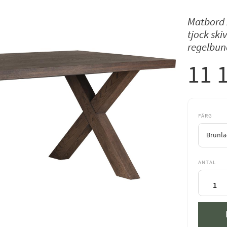
Matbord 2
tjock ski
regelbun
11 
FÄRG
ANTAL