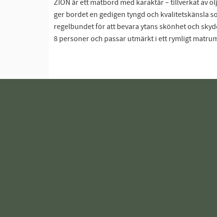
ZION är ett matbord med karaktär – tillverkat av ol
ger bordet en gedigen tyngd och kvalitetskänsla s
regelbundet för att bevara ytans skönhet och sky
8 personer och passar utmärkt i ett rymligt matrum