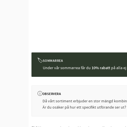
🏷
SOMMARREA
Under vår sommarrea får du
10% rabatt
på alla e
ⓘ
OBSERVERA
Då vårt sortiment erbjuder en stor mängd kombinati
Är du osäker på hur ett specifikt utförande ser ut