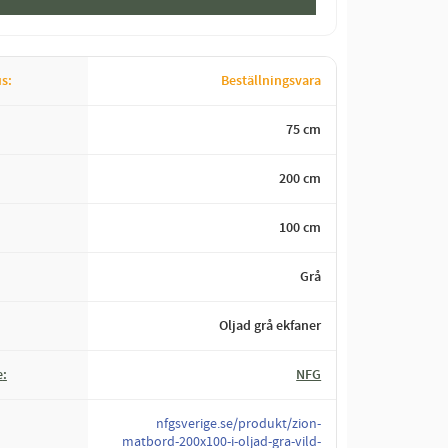
us
Beställningsvara
75 cm
200 cm
100 cm
Grå
Oljad grå ekfaner
e
NFG
nfgsverige.se/produkt/zion-
matbord-200x100-i-oljad-gra-vild-