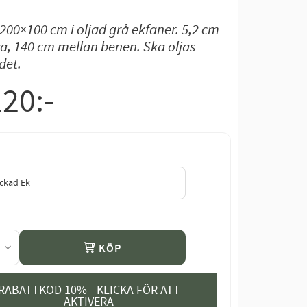
00×100 cm i oljad grå ekfaner. 5,2 cm
va, 140 cm mellan benen. Ska oljas
det.
120
:-
KÖP
RABATTKOD 10% - KLICKA FÖR ATT
AKTIVERA