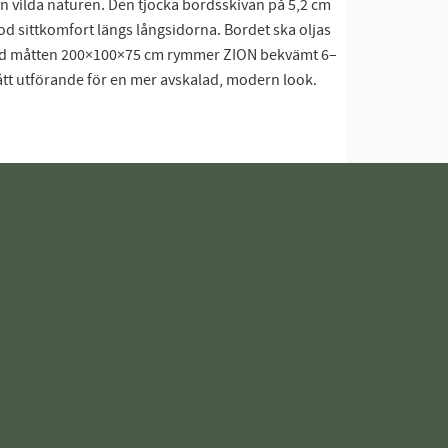
den vilda naturen. Den tjocka bordsskivan på 5,2 cm
d sittkomfort längs långsidorna. Bordet ska oljas
. Med måtten 200×100×75 cm rymmer ZION bekvämt 6–
rått utförande för en mer avskalad, modern look.