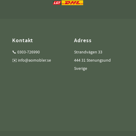
Kontakt
Adress
📞 0303-726990
Strandvägen 33
✉️ info@aomobler.se
444 31 Stenungsund
Sverige