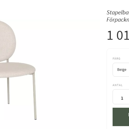
Stapelbar
Förpackn
1 0
FÄRG
ANTAL