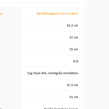
us
Beställningvara (4-6 veckor)
81,5 cm
47 cm
55 cm
Grå
Tyg Style 456, mörkgråa metallben
47,5 cm
41 cm