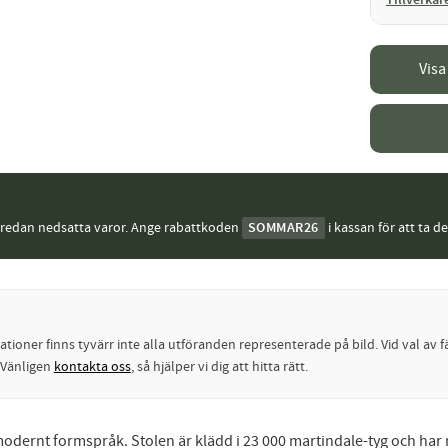
Tillverkar
Visa
j redan nedsatta varor. Ange rabattkoden
SOMMAR26
i kassan för att ta d
oner finns tyvärr inte alla utföranden representerade på bild. Vid val av fä
? Vänligen
kontakta oss
, så hjälper vi dig att hitta rätt.
odernt formspråk. Stolen är klädd i 23 000 martindale-tyg och har m