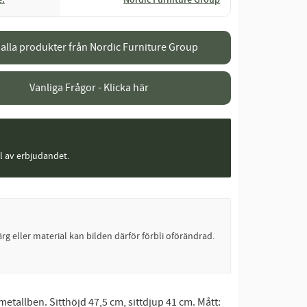
e
Nordic Furniture Group
 alla produkter från Nordic Furniture Group
Vanliga Frågor - Klicka här
el av erbjudandet.
rg eller material kan bilden därför förbli oförändrad.
etallben. Sitthöjd 47,5 cm, sittdjup 41 cm. Mått: