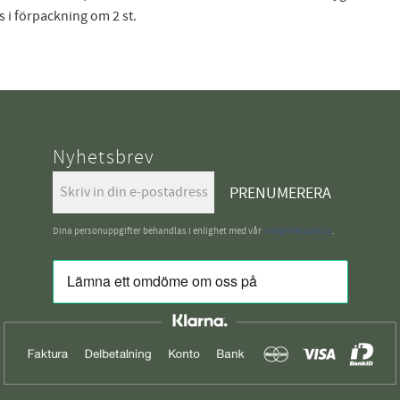
s i förpackning om 2 st.
Nyhetsbrev
PRENUMERERA
Dina personuppgifter behandlas i enlighet med vår
integritetspolicy
.