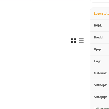
Lagerstat
Höjd
Bredd
Rutnätsvy
Listvy
Djup
Färg
Material
Sitthöjd
Sittdjup