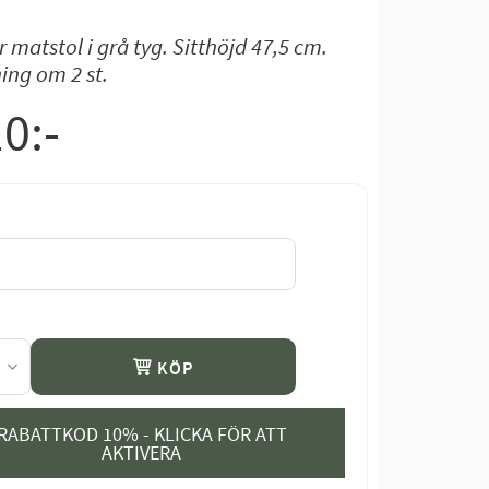
 matstol i grå tyg. Sitthöjd 47,5 cm.
ing om 2 st.
10
:-
KÖP
RABATTKOD 10% - KLICKA FÖR ATT
AKTIVERA