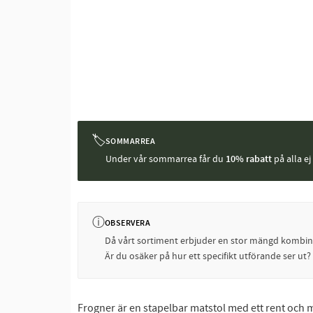
🏷
SOMMARREA
Under vår sommarrea får du
10% rabatt
på alla e
ⓘ
OBSERVERA
Då vårt sortiment erbjuder en stor mängd kombinati
Är du osäker på hur ett specifikt utförande ser ut
Frogner är en stapelbar matstol med ett rent och m