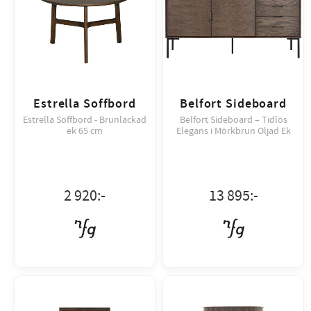
Estrella Soffbord
Belfort Sideboard
Estrella Soffbord - Brunlackad
Belfort Sideboard – Tidlös
ek 65 cm
Elegans i Mörkbrun Oljad Ek
2 920
:-
13 895
:-