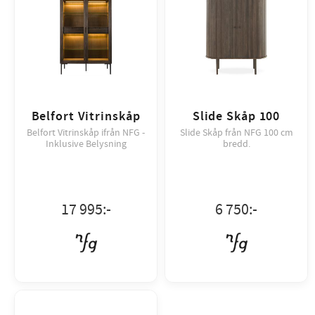
Belfort Vitrinskåp
Slide Skåp 100
Belfort Vitrinskåp ifrån NFG -
Slide Skåp från NFG 100 cm
Inklusive Belysning
bredd.
17 995
:-
6 750
:-