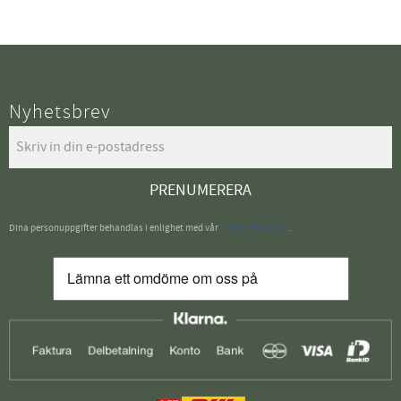
Nyhetsbrev
PRENUMERERA
Dina personuppgifter behandlas i enlighet med vår
integritetspolicy
.