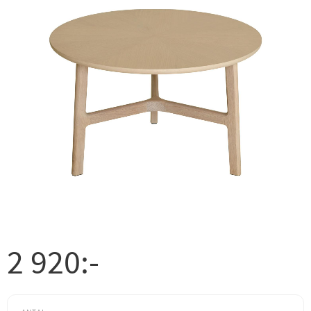
2 920
:-