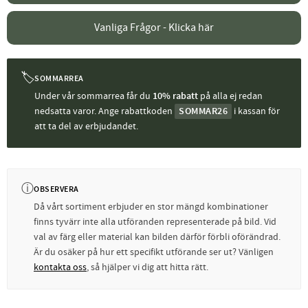
Vanliga Frågor - Klicka här
🏷
SOMMARREA
Under vår sommarrea får du
10% rabatt
på alla ej redan
nedsatta varor. Ange rabattkoden
SOMMAR26
i kassan för
att ta del av erbjudandet.
ⓘ
OBSERVERA
Då vårt sortiment erbjuder en stor mängd kombinationer
finns tyvärr inte alla utföranden representerade på bild. Vid
val av färg eller material kan bilden därför förbli oförändrad.
Är du osäker på hur ett specifikt utförande ser ut? Vänligen
kontakta oss
, så hjälper vi dig att hitta rätt.