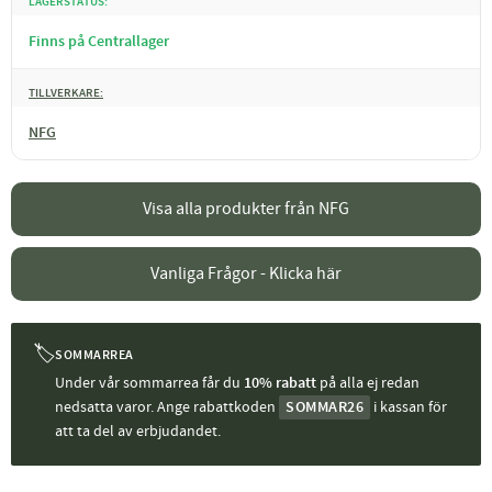
LAGERSTATUS
Finns på Centrallager
TILLVERKARE
NFG
Visa alla produkter från NFG
Vanliga Frågor - Klicka här
🏷
SOMMARREA
Under vår sommarrea får du
10% rabatt
på alla ej redan
nedsatta varor. Ange rabattkoden
SOMMAR26
i kassan för
att ta del av erbjudandet.