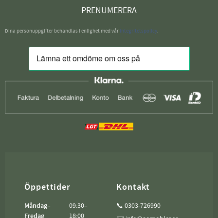
PRENUMERERA
Dina personuppgifter behandlas i enlighet med vår
integritetspolicy
.
Öppettider
Kontakt
Måndag–
09:30–
📞 0303-726990
Fredag
18:00