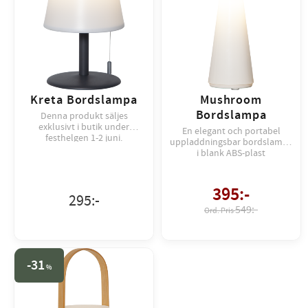
Kreta Bordslampa
Mushroom
Bordslampa
Denna produkt säljes
exklusivt i butik under
En elegant och portabel
festhelgen 1-2 juni.
uppladdningsbar bordslampa
i blank ABS-plast
395
:-
295
:-
549:-
31
%