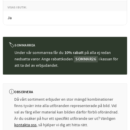
VISAS I BUTIK
Ja
🏷
SOMMARREA
Under vår sommarrea får du
10% rabatt
på alla ej redan
nedsatta varor. Ange rabattkoden
SOMMAR26
i kassan för
att ta del av erbjudandet.
ⓘ
OBSERVERA
Då vårt sortiment erbjuder en stor mängd kombinationer
finns tyvärr inte alla utföranden representerade på bild. Vid
val av färg eller material kan bilden därför förbli oförändrad.
Är du osäker på hur ett specifikt utförande ser ut? Vänligen
kontakta oss
, så hjälper vi dig att hitta rätt.