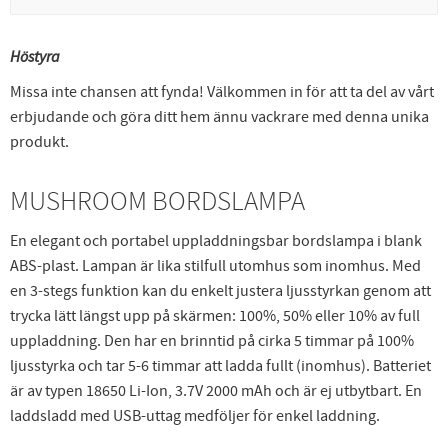
Höstyra
Missa inte chansen att fynda! Välkommen in för att ta del av vårt
erbjudande och göra ditt hem ännu vackrare med denna unika
produkt.
MUSHROOM BORDSLAMPA
En elegant och portabel uppladdningsbar bordslampa i blank
ABS-plast. Lampan är lika stilfull utomhus som inomhus. Med
en 3-stegs funktion kan du enkelt justera ljusstyrkan genom att
trycka lätt längst upp på skärmen: 100%, 50% eller 10% av full
uppladdning. Den har en brinntid på cirka 5 timmar på 100%
ljusstyrka och tar 5-6 timmar att ladda fullt (inomhus). Batteriet
är av typen 18650 Li-Ion, 3.7V 2000 mAh och är ej utbytbart. En
laddsladd med USB-uttag medföljer för enkel laddning.