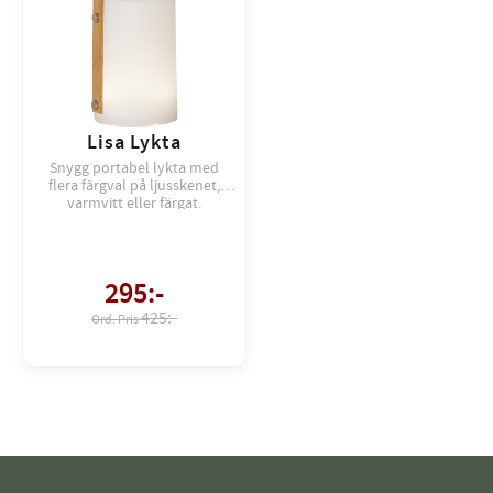
Lisa Lykta
Snygg portabel lykta med
flera färgval på ljusskenet,
varmvitt eller färgat.
295
:-
425:-