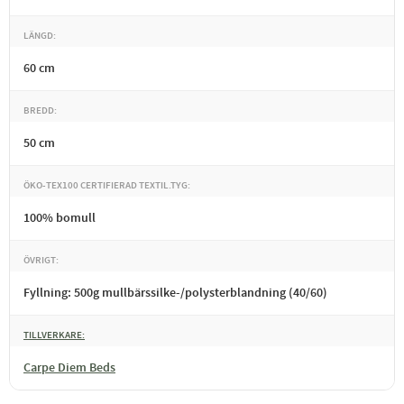
LÄNGD
60 cm
BREDD
50 cm
ÖKO-TEX100 CERTIFIERAD TEXTIL.TYG
100% bomull
ÖVRIGT
Fyllning: 500g mullbärssilke-/polysterblandning (40/60)
TILLVERKARE
Carpe Diem Beds