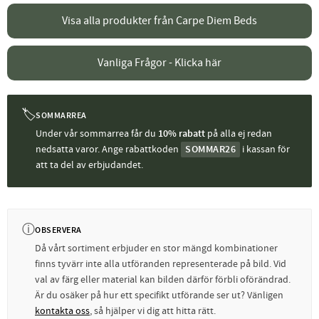
Visa alla produkter från Carpe Diem Beds
Vanliga Frågor - Klicka här
🏷
SOMMARREA
Under vår sommarrea får du
10% rabatt
på alla ej redan
nedsatta varor. Ange rabattkoden
SOMMAR26
i kassan för
att ta del av erbjudandet.
ⓘ
OBSERVERA
Då vårt sortiment erbjuder en stor mängd kombinationer
finns tyvärr inte alla utföranden representerade på bild. Vid
val av färg eller material kan bilden därför förbli oförändrad.
Är du osäker på hur ett specifikt utförande ser ut? Vänligen
kontakta oss
, så hjälper vi dig att hitta rätt.