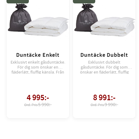
Duntäcke Enkelt
Duntäcke Dubbelt
Exklusivt enkelt gåsduntäcke.
Exklusivt dubbelt
För dig som önskar en
gåsduntäcke. För dig som
fjäderlätt, fluffig känsla. Från
önskar en fjäderlätt, fluffig
Carpe Diem Beds
känsla. Från Carpe Diem Beds
4 995
:-
8 991
:-
5 990:-
9 990:-