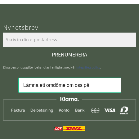
Nyhetsbrev
PRENUMERERA
Dina personuppgifter behandlas i enlighet med vår
integritetspolicy
.