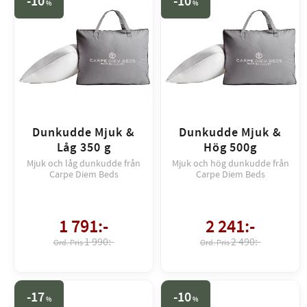
10
10
%
%
Dunkudde Mjuk &
Dunkudde Mjuk &
Låg 350 g
Hög 500g
Mjuk och låg dunkudde från
Mjuk och hög dunkudde från
Carpe Diem Beds
Carpe Diem Beds
1 791
:-
2 241
:-
1 990:-
2 490:-
17
10
%
%