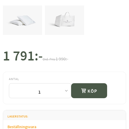
1 791
:-
Nedsatt pris:
Ordinarie pris:
1 990
:-
ANTAL
KÖP
LAGERSTATUS
Beställningsvara