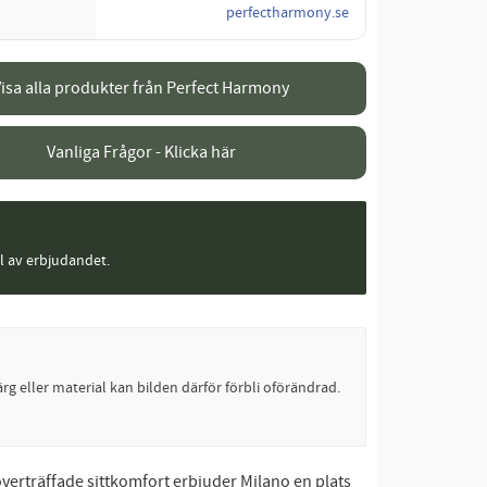
perfectharmony.se
isa alla produkter från Perfect Harmony
Vanliga Frågor - Klicka här
el av erbjudandet.
rg eller material kan bilden därför förbli oförändrad.
verträffade sittkomfort erbjuder Milano en plats