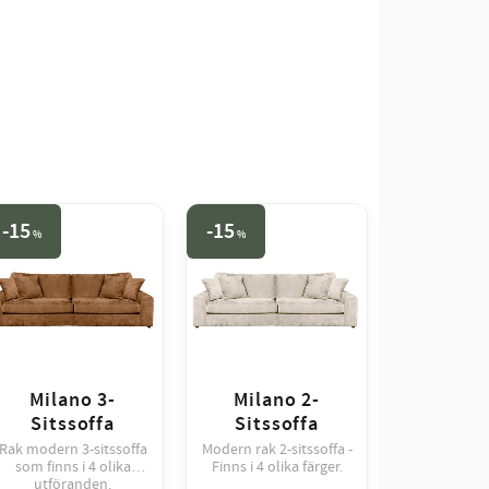
15
15
%
%
Milano 3-
Milano 2-
Sitssoffa
Sitssoffa
Rak modern 3-sitssoffa
Modern rak 2-sitssoffa -
som finns i 4 olika
Finns i 4 olika färger.
utföranden.