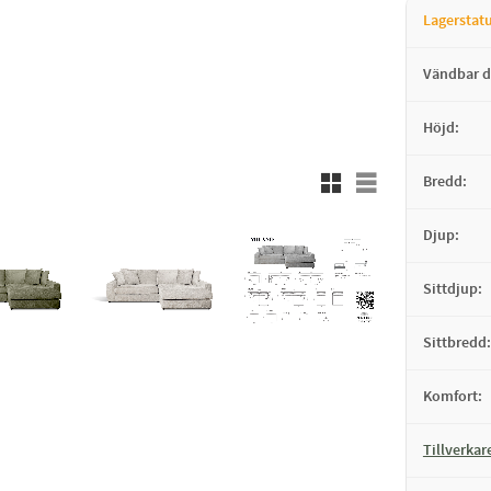
Lagerstat
Vändbar d
Höjd
Rutnätsvy
Listvy
Bredd
Djup
Sittdjup
Sittbredd
Komfort
Tillverkar