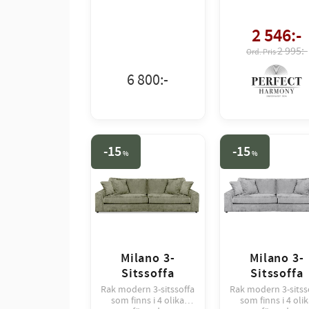
serie!
2 546
:-
2 995:-
6 800
:-
15
15
%
%
Milano 3-
Milano 3-
Sitssoffa
Sitssoffa
Rak modern 3-sitssoffa
Rak modern 3-sitss
som finns i 4 olika
som finns i 4 oli