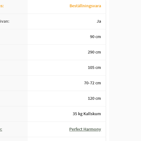
us
Beställningsvara
ivan
Ja
90 cm
290 cm
105 cm
70-72 cm
​120 cm
35 kg Kallskum
e
Perfect Harmony