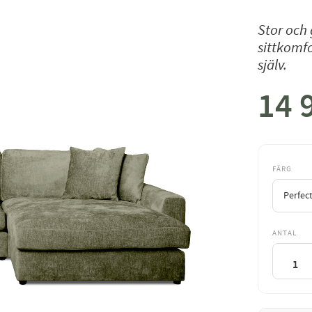
Stor och 
sittkomfo
själv.
14 
Nedsat
FÄRG
ANTAL