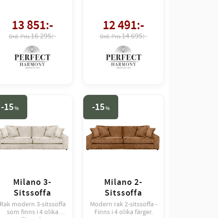
13 851
:-
12 491
:-
16 295:-
14 695:-
15
15
%
%
Milano 3-
Milano 2-
Sitssoffa
Sitssoffa
Rak modern 3-sitssoffa
Modern rak 2-sitssoffa -
som finns i 4 olika
Finns i 4 olika färger.