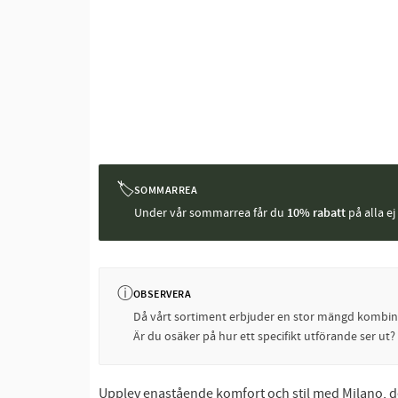
🏷
SOMMARREA
Under vår sommarrea får du
10% rabatt
på alla e
ⓘ
OBSERVERA
Då vårt sortiment erbjuder en stor mängd kombinati
Är du osäker på hur ett specifikt utförande ser ut
Upplev enastående komfort och stil med Milano, de