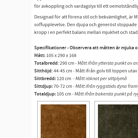
för avkoppling och vardagslyx till ett oemotståndlig
Designad för att förena stil och bekvämlighet, är M
soffupplevelse. Den djupa och generöst stoppade s
kropp i en perfekt balans mellan mjukhet och stad
Specifikationer - Observera att måtten är mjuka 
Mått:
105 x 290 x 168
Totalbredd
: 290 cm -
Mått ifrån yttersta punkt av 
Sitthöjd
: 44-45 cm - Mått ifrån golv till toppen utav
Sittbredd:
120 cm -
Mått räknat per sittplymå
Sittdjup:
70-72 cm -
Mått ifrån ryggstöds dyna fram t
Totaldjup:
105 cm -
Mått ifrån bakersta punkt på ryg