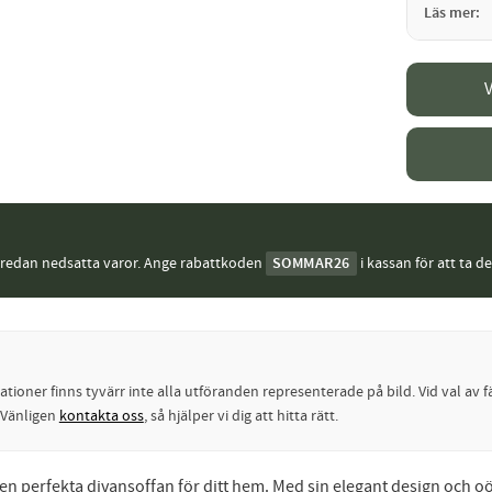
Läs mer
V
j redan nedsatta varor. Ange rabattkoden
SOMMAR26
i kassan för att ta d
oner finns tyvärr inte alla utföranden representerade på bild. Vid val av fä
? Vänligen
kontakta oss
, så hjälper vi dig att hitta rätt.
n perfekta divansoffan för ditt hem. Med sin elegant design och oö