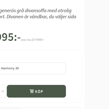
generös grå divansoffa med otrolig
rt. Divanen är vändbar, du väljer sida
995
:-
t pris:
Ordinarie pris:
17 995
:-
KÖP