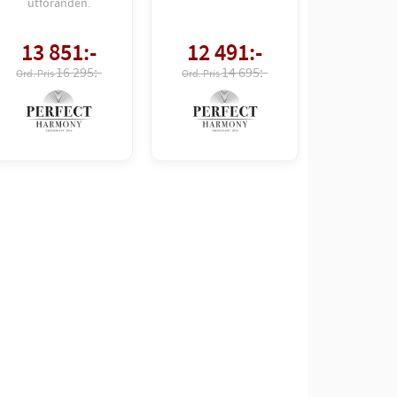
utföranden.
13 851
:-
12 491
:-
16 295:-
14 695:-