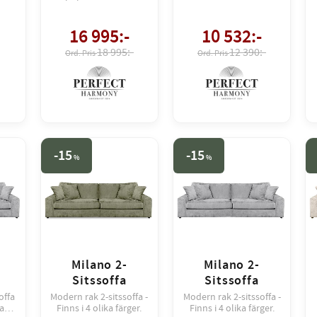
hörnsoffa – exklusivt i
utförandet 2,5-sits med
öppet avslut och i det
16 995
:-
10 532
:-
mjuka, stilrena ty
18 995:-
12 390:-
15
15
%
%
Milano 2-
Milano 2-
Sitssoffa
Sitssoffa
offa
Modern rak 2-sitssoffa -
Modern rak 2-sitssoffa -
ka
Finns i 4 olika färger.
Finns i 4 olika färger.