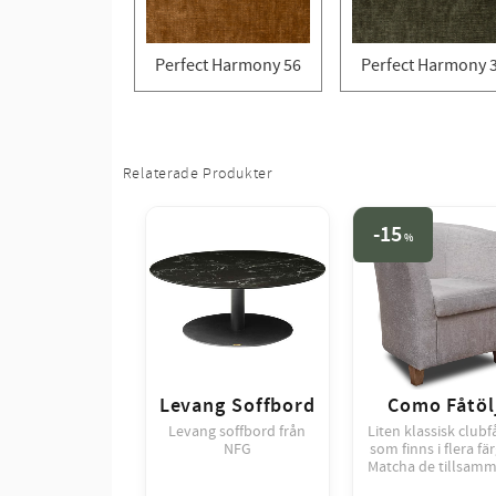
Perfect Harmony 56
Perfect Harmony 
Relaterade Produkter
15
%
Levang Soffbord
Como Fåtöl
Levang soffbord från
Liten klassisk clubf
NFG
som finns i flera fär
Matcha de tillsam
med en soffa i sa