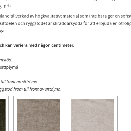
t pris.
ilano tillverkad av högkvalitativt material som inte bara ger en sofi
ittdelen och ryggstödet är skräddarsydda för att erbjuda en otroli
ga.
och kan variera med någon centimeter.
armstöd.
 sittplymå
ill front av sittdyna.
gstöd fram till front av sittdyna.