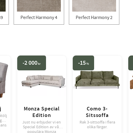
39
Perfect Harmony 4
Perfect Harmony 2
2 000
15
kr
%
j
Monza Special
Como 3-
Edition
Sitssoffa
åtölj
ger.
Just nu erbjuder vi en
Rak 3-sittsoffa i flera
mans
Special Edition av vår
olika färger.
mma
populära Monza