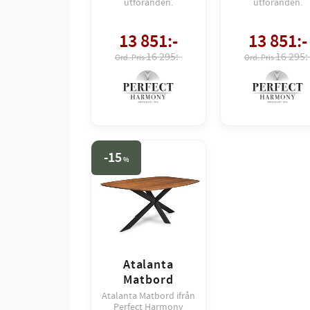
utföranden.
utföranden.
13 851
:-
13 851
:-
16 295:-
16 295:
15
%
Atalanta
Matbord
Atalanta Matbord ifrån
Perfect Harmony