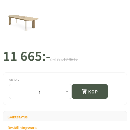
11 665
:-
Nedsatt pris:
Ordinarie pris:
12 961
:-
ANTAL
KÖP
LAGERSTATUS
Beställningsvara