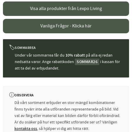
Visa alla produkter från Lexpo Living
Vanliga Frågor - Klicka här
🏷
SOMMARREA
Under vår sommarrea får du
10% rabatt
på alla ej redan
nedsatta varor. Ange rabattkoden
SOMMAR26
i kassan för
att ta del av erbjudandet.
ⓘ
OBSERVERA
Då vårt sortiment erbjuder en stor mängd kombinationer
finns tyvärr inte alla utföranden representerade på bild. Vid
val av färg eller material kan bilden därför förbli oförändrad.
Är du osäker på hur ett specifikt utförande ser ut? Vänligen
kontakta oss
, så hjälper vi dig att hitta rätt.