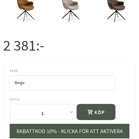
2 381
:-
FÄRG
ANTAL
KÖP
RABATTKOD 10% - KLICKA FÖR ATT AKTIVERA