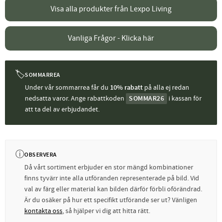
Visa alla produkter från Lexpo Living
Vanliga Frågor - Klicka här
🏷
SOMMARREA
Under vår sommarrea får du
10% rabatt
på alla ej redan
nedsatta varor. Ange rabattkoden
SOMMAR26
i kassan för
att ta del av erbjudandet.
ⓘ
OBSERVERA
Då vårt sortiment erbjuder en stor mängd kombinationer
finns tyvärr inte alla utföranden representerade på bild. Vid
val av färg eller material kan bilden därför förbli oförändrad.
Är du osäker på hur ett specifikt utförande ser ut? Vänligen
kontakta oss
, så hjälper vi dig att hitta rätt.