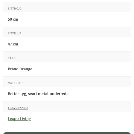
SITTHÖJD
50 cm
SITTDJUP
47 cm
FÄRG
Bränd Orange
MATERIAL
Better-tyg, svart metallunderrede
TILLVERKARE
Lexpo Living