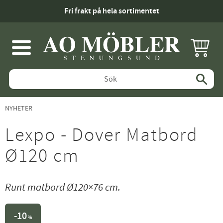
Fri frakt på hela sortimentet
KUNDV
Meny
NYHETER
Lexpo - Dover Matbord
Ø120 cm
Runt matbord Ø120×76 cm.
10
%