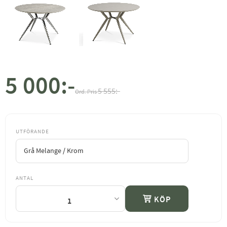
5 000
:-
Nedsatt pris:
Ordinarie pris:
5 555
:-
UTFÖRANDE
ANTAL
KÖP