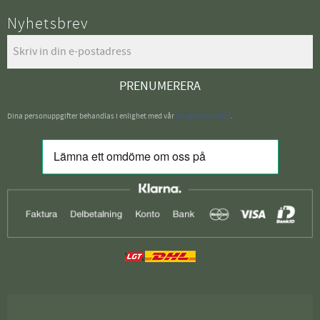
Nyhetsbrev
PRENUMERERA
Dina personuppgifter behandlas i enlighet med vår
integritetspolicy
.