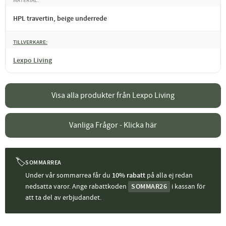
MATERIAL
HPL travertin, beige underrede
TILLVERKARE
Lexpo Living
Visa alla produkter från Lexpo Living
Vanliga Frågor - Klicka här
🏷
SOMMARREA
Under vår sommarrea får du
10% rabatt
på alla ej redan
nedsatta varor. Ange rabattkoden
SOMMAR26
i kassan för
att ta del av erbjudandet.