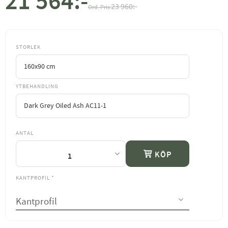
21 564
:-
Nedsatt pris:
Ordinarie pris:
23 960
:-
STORLEK
YTBEHANDLING
ANTAL
KÖP
KANTPROFIL
*