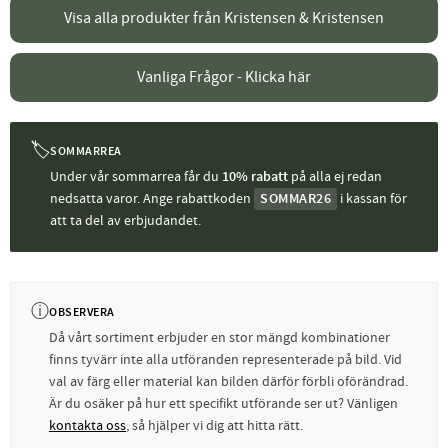
Visa alla produkter från Kristensen & Kristensen
Vanliga Frågor - Klicka här
🏷
SOMMARREA
Under vår sommarrea får du
10% rabatt
på alla ej redan
nedsatta varor. Ange rabattkoden
SOMMAR26
i kassan för
att ta del av erbjudandet.
ⓘ
OBSERVERA
Då vårt sortiment erbjuder en stor mängd kombinationer
finns tyvärr inte alla utföranden representerade på bild. Vid
val av färg eller material kan bilden därför förbli oförändrad.
Är du osäker på hur ett specifikt utförande ser ut? Vänligen
kontakta oss
, så hjälper vi dig att hitta rätt.