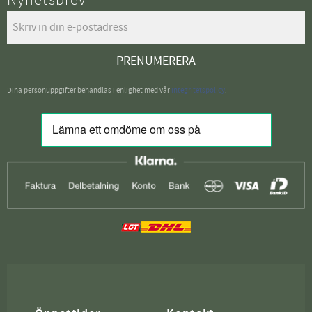
Nyhetsbrev
PRENUMERERA
Dina personuppgifter behandlas i enlighet med vår
integritetspolicy
.