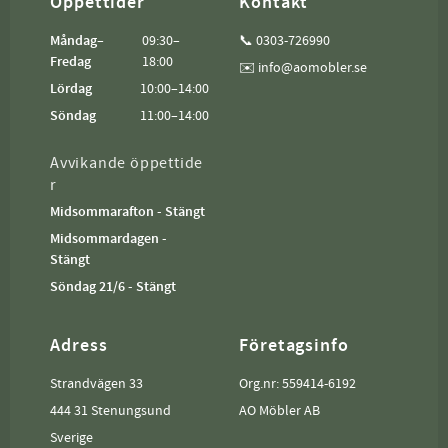
Öppettider
Kontakt
Måndag–
09:30–
📞 0303-726990
Fredag
18:00
✉️ info@aomobler.se
Lördag
10:00–14:00
Söndag
11:00–14:00
Avvikande öppettide
r
Midsommarafton - Stängt
Midsommardagen -
Stängt
Söndag 21/6 - Stängt
Adress
Företagsinfo
Strandvägen 33
Org.nr: 559414-6192
444 31 Stenungsund
AO Möbler AB
Sverige