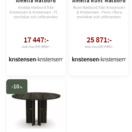
Amelia Matbord
Amelia Runt Matbord
Amelia Matbord från
Runt Matbord från Kristensen
Kristensen & Kristensen - Flera
& Kristensen - Finns i flera
storlekar och utföranden.
storlekar och utföranden.
17 447
:-
25 871
:-
19 386:-
28 746:-
10
%