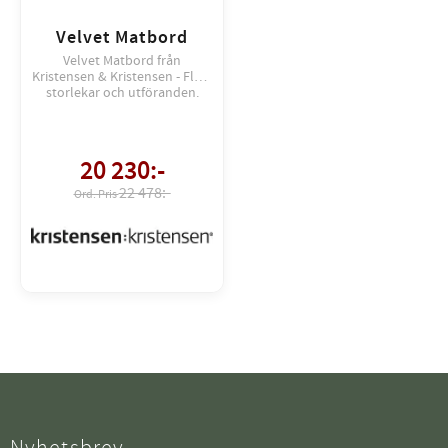
Velvet Matbord
Velvet Matbord från
Kristensen & Kristensen - Flera
storlekar och utföranden.
20 230
:-
22 478:-