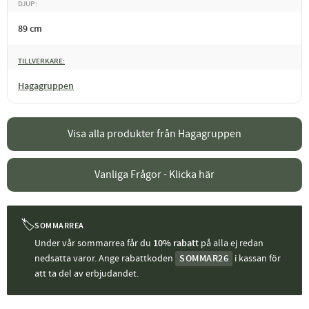
DJUP
89 cm
TILLVERKARE
Hagagruppen
Visa alla produkter från Hagagruppen
Vanliga Frågor - Klicka här
🏷
SOMMARREA
Under vår sommarrea får du
10% rabatt
på alla ej redan
nedsatta varor. Ange rabattkoden
SOMMAR26
i kassan för
att ta del av erbjudandet.