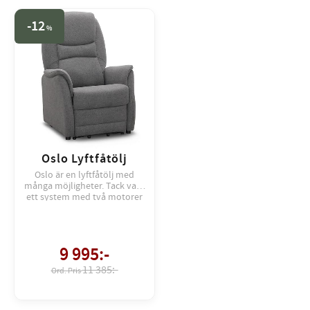
12
%
Oslo Lyftfåtölj
Oslo är en lyftfåtölj med
många möjligheter. Tack vare
ett system med två motorer
regleras fotstöd och ryggstöd
separat.
9 995
:-
11 385:-