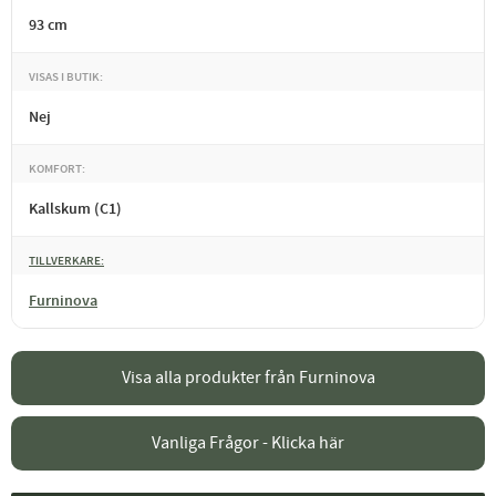
93 cm
VISAS I BUTIK
Nej
KOMFORT
Kallskum (C1)
TILLVERKARE
Furninova
Visa alla produkter från Furninova
Vanliga Frågor - Klicka här