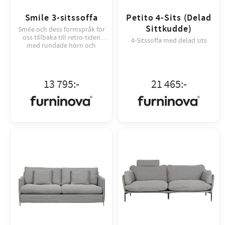
Smile 3-sitssoffa
Petito 4-Sits (Delad
Sittkudde)
Smile och dess formspråk för
oss tillbaka till retro-tiden
4-Sitssoffa med delad sits
med rundade hörn och
smalare, något högre,
snedställda ben i trä eller
metall.
13 795
:-
21 465
:-