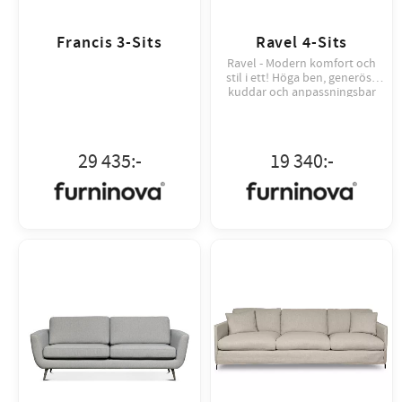
Francis 3-Sits
Ravel 4-Sits
Ravel - Modern komfort och
stil i ett! Höga ben, generösa
kuddar och anpassningsbar
design för alla hem.
29 435
:-
19 340
:-