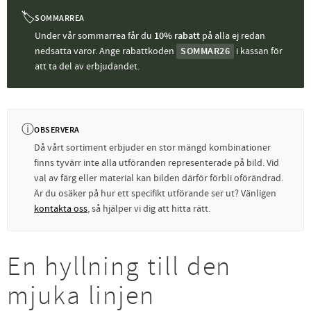
🏷
SOMMARREA
Under vår sommarrea får du
10% rabatt
på alla ej redan
nedsatta varor. Ange rabattkoden
SOMMAR26
i kassan för
att ta del av erbjudandet.
ⓘ
OBSERVERA
Då vårt sortiment erbjuder en stor mängd kombinationer
finns tyvärr inte alla utföranden representerade på bild. Vid
val av färg eller material kan bilden därför förbli oförändrad.
Är du osäker på hur ett specifikt utförande ser ut? Vänligen
kontakta oss
, så hjälper vi dig att hitta rätt.
En hyllning till den
mjuka linjen