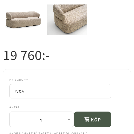
19 760
:-
PRISGRUPP
ANTAL
KÖP
ANGE NAMNET PÅ TYGET / LÄDRET DU ÖNSKAR
*