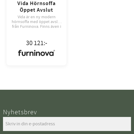
Vida Hörnsoffa
Öppet Avslut
Vida är en ny modern
hörnsoffa med öppet avslut
från Furninova. Finns även i
andra modeller och
utföranden.
30 121
:-
Nyhetsbrev