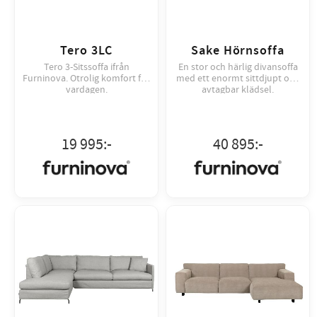
Tero 3LC
Sake Hörnsoffa
Tero 3-Sitssoffa ifrån
En stor och härlig divansoffa
Furninova. Otrolig komfort för
med ett enormt sittdjupt och
vardagen.
avtagbar klädsel.
19 995
:-
40 895
:-