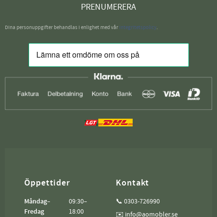
PRENUMERERA
Dina personuppgifter behandlas i enlighet med vår
integritetspolicy
.
Öppettider
Kontakt
Måndag–
09:30–
📞 0303-726990
Fredag
18:00
✉️ info@aomobler.se