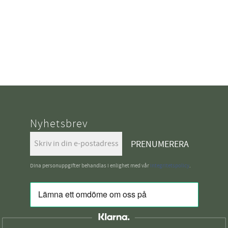
Nyhetsbrev
PRENUMERERA
Dina personuppgifter behandlas i enlighet med vår
integritetspolicy
.