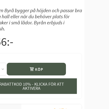
m Byrå bygger på höjden och passar bra
g hall eller när du behöver plats för
er i små lådor. Byrån erbjuds i
sh.
66
:-
KÖP
RABATTKOD 10% - KLICKA FÖR ATT
AKTIVERA