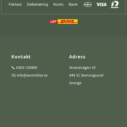
Kontakt
Adress
📞 0303-726990
Strandvägen 33
✉️ info@aomobler.se
444 31 Stenungsund
Sverige