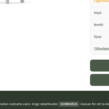
Lagerstat
Höjd
Bredd
Djup
Tillverkar
j redan nedsatta varor. Ange rabattkoden
SOMMAR26
i kassan för att ta d