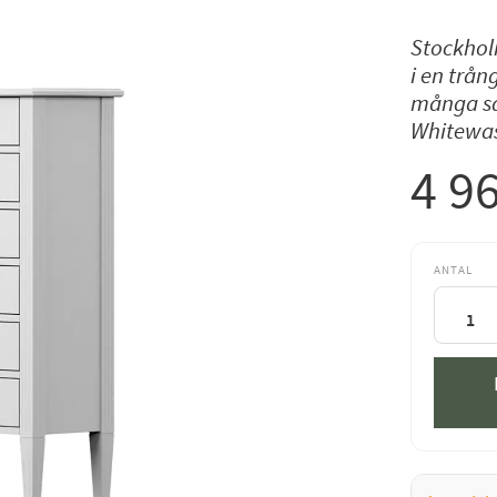
Stockhol
i en trån
många sak
Whitewa
4 9
ANTAL