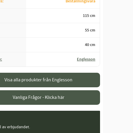
us
Beställningsvara
115 cm
55 cm
40 cm
e
Englesson
Visa alla produkter från Englesson
Vanliga Frågor - Klicka här
el av erbjudandet.