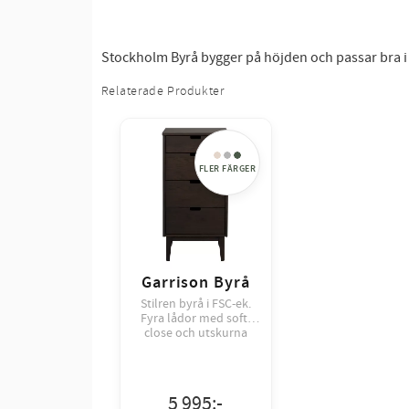
Stockholm Byrå bygger på höjden och passar bra i e
Relaterade Produkter
Garrison Byrå
Stilren byrå i FSC-ek.
Fyra lådor med soft-
close och utskurna
handtag. Finns i natur
eller brunt. Elegant
förvaring för hall och
sovrum. Mått: 45x38x9
5 995
:-