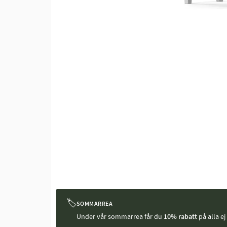
🏷
SOMMARREA
Under vår sommarrea får du
10% rabatt
på alla e