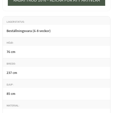
RABATTKOD 10% - KLICKA FÖR ATT AKTIVERA
LAGERSTATUS
Beställningsvara (6-8 veckor)
HÖJD
76 cm
BREDD
237 cm
DJUP
85 cm
MATERIAL