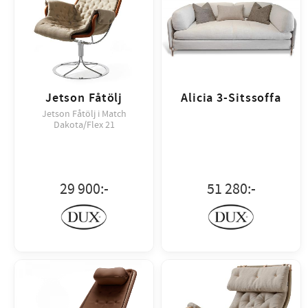
Jetson Fåtölj
Alicia 3-Sitssoffa
Jetson Fåtölj i Match
Dakota/Flex 21
29 900
:-
51 280
:-