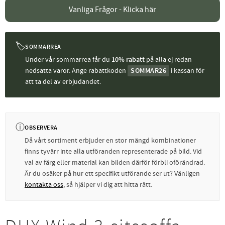
Vanliga Frågor - Klicka här
🏷
SOMMARREA
Under vår sommarrea får du
10% rabatt
på alla ej redan
nedsatta varor. Ange rabattkoden
SOMMAR26
i kassan för
att ta del av erbjudandet.
ⓘ
OBSERVERA
Då vårt sortiment erbjuder en stor mängd kombinationer
finns tyvärr inte alla utföranden representerade på bild. Vid
val av färg eller material kan bilden därför förbli oförändrad.
Är du osäker på hur ett specifikt utförande ser ut? Vänligen
kontakta oss
, så hjälper vi dig att hitta rätt.