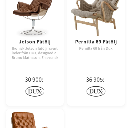
Jetson Fåtölj
Pernilla 69 Fåtölj
Ikonisk Jetson fåtölj i svart
Pernilla 69 från Dux.
läder från DUX, designad av
Bruno Mathsson. En svensk
designklassiker med
snurrstativ och fantastisk
sittkomfort.
30 900
:-
36 905
:-