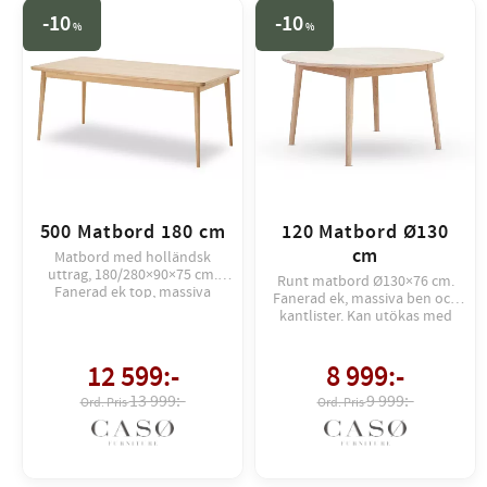
10
10
%
%
500 Matbord 180 cm
120 Matbord Ø130
cm
Matbord med holländsk
uttrag, 180/280×90×75 cm.
Runt matbord Ø130×76 cm.
Fanerad ek top, massiva
Fanerad ek, massiva ben och
ekben. Levereras monterat
kantlister. Kan utökas med
utom ben.
upp till 2 tilläggsskivor.
12 599
:-
8 999
:-
13 999:-
9 999:-