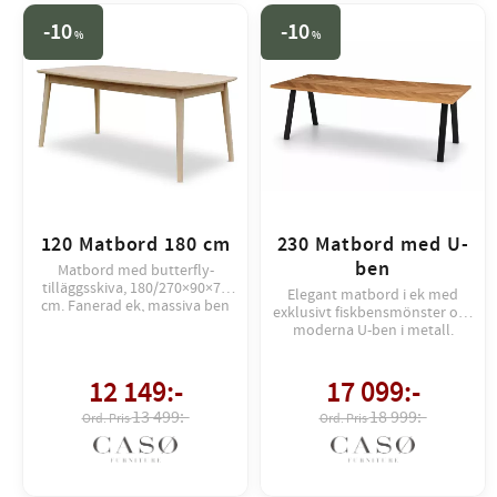
10
10
%
%
120 Matbord 180 cm
230 Matbord med U-
ben
Matbord med butterfly-
tilläggsskiva, 180/270×90×75
Elegant matbord i ek med
cm. Fanerad ek, massiva ben
exklusivt fiskbensmönster och
och kantlister. Levereras
moderna U-ben i metall.
monterat.
Stilren design med plats för
både vardag och fest.
12 149
:-
17 099
:-
13 499:-
18 999:-