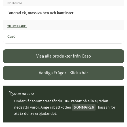
MATERIAL
Fanerad ek, massiva ben och kantlister
TILLVERKARE
Casö
Visa alla produkter från Casö
Vanliga Frågor - Klicka här
🏷
SOMMARREA
Under vår sommarrea får du
10% rabatt
på alla ej redan
nedsatta varor. Ange rabattkoden
SOMMAR26
i kassan för
att ta del av erbjudandet.