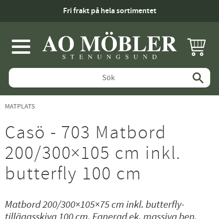
Fri frakt på hela sortimentet
KUNDV
Meny
MATPLATS
Casö - 703 Matbord
200/300×105 cm inkl.
butterfly 100 cm
Matbord 200/300×105×75 cm inkl. butterfly-
tilläggsskiva 100 cm. Fanerad ek, massiva ben.