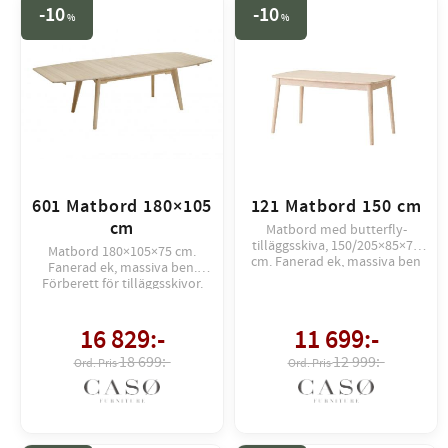
10
10
%
%
601 Matbord 180×105
121 Matbord 150 cm
cm
Matbord med butterfly-
tilläggsskiva, 150/205×85×75
Matbord 180×105×75 cm.
cm. Fanerad ek, massiva ben
Fanerad ek, massiva ben.
och kantlister. Levereras
Förberett för tilläggsskivor.
monterat.
16 829
:-
11 699
:-
18 699:-
12 999:-