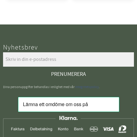
Nyhetsbrev
PRENUMERERA
Dina personuppgifter behandlas i enlighet med vår
integritetspolicy
.