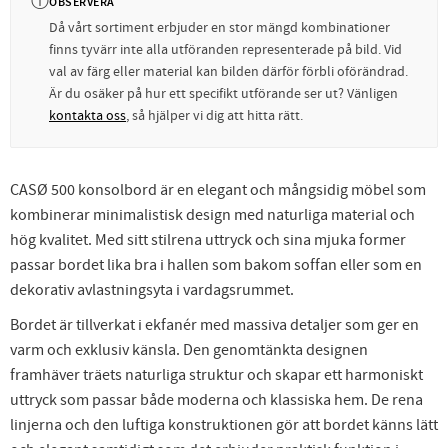
ⓘ
OBSERVERA
Då vårt sortiment erbjuder en stor mängd kombinationer
finns tyvärr inte alla utföranden representerade på bild. Vid
val av färg eller material kan bilden därför förbli oförändrad.
Är du osäker på hur ett specifikt utförande ser ut? Vänligen
kontakta oss
, så hjälper vi dig att hitta rätt.
CASØ 500 konsolbord är en elegant och mångsidig möbel som
kombinerar minimalistisk design med naturliga material och
hög kvalitet. Med sitt stilrena uttryck och sina mjuka former
passar bordet lika bra i hallen som bakom soffan eller som en
dekorativ avlastningsyta i vardagsrummet.
Bordet är tillverkat i ekfanér med massiva detaljer som ger en
varm och exklusiv känsla. Den genomtänkta designen
framhäver träets naturliga struktur och skapar ett harmoniskt
uttryck som passar både moderna och klassiska hem. De rena
linjerna och den luftiga konstruktionen gör att bordet känns lätt