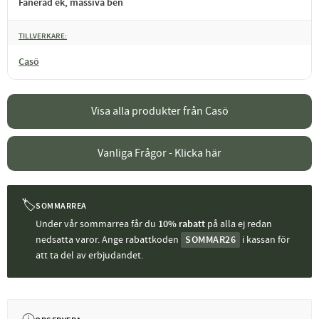
Fanerad ek, massiva ben
TILLVERKARE
Casö
Visa alla produkter från Casö
Vanliga Frågor - Klicka här
🏷
SOMMARREA
Under vår sommarrea får du
10% rabatt
på alla ej redan
nedsatta varor. Ange rabattkoden
SOMMAR26
i kassan för
att ta del av erbjudandet.