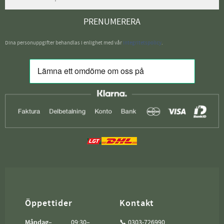
PRENUMERERA
Dina personuppgifter behandlas i enlighet med vår
integritetspolicy
.
Öppettider
Kontakt
Måndag–
09:30–
📞 0303-726990