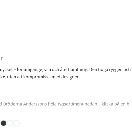
er
mycket – för umgänge, vila och återhämtning. Den höga ryggen och s
cke
, utan att kompromissa med designen.
nd Bröderna Anderssons hela tygsortiment nedan – klicka på en bild 