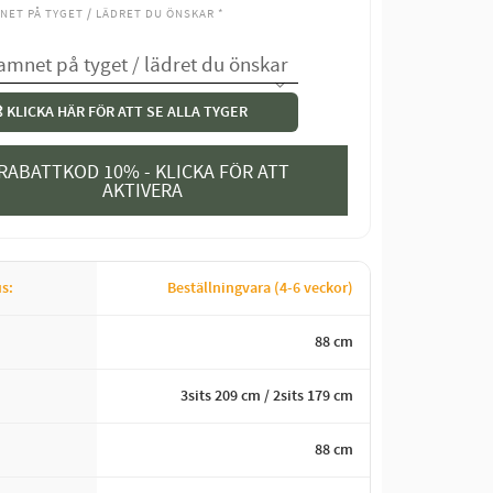
NET PÅ TYGET / LÄDRET DU ÖNSKAR
*
 KLICKA HÄR FÖR ATT SE ALLA TYGER
RABATTKOD 10% - KLICKA FÖR ATT
AKTIVERA
us
Beställningvara (4-6 veckor)
88 cm
3sits 209 cm / 2sits 179 cm
88 cm