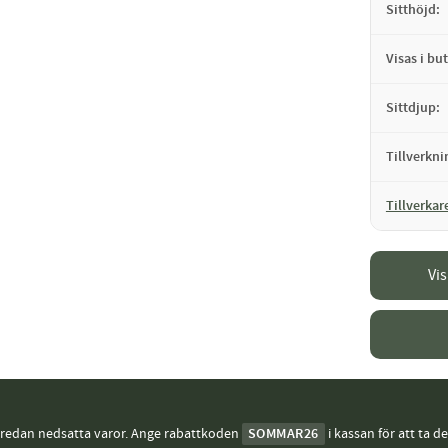
Sitthöjd
Visas i but
Sittdjup
Tillverkn
Tillverkar
Vi
j redan nedsatta varor. Ange rabattkoden
SOMMAR26
i kassan för att ta d