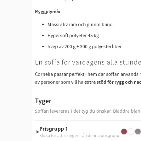
Ryggplymå:
Massiv träram och gummiband
Hypersoft polyeter 45 kg
Svep av 200 g + 300 g polyesterfiber
En soffa för vardagens alla stund
Cornelia passar perfekt i hem där soffan används 
av personer som vill ha
extra stöd för rygg och na
Tyger
Soffan levereras i det tyg du önskar. Bläddra bla
Prisgrupp 1
►
Klicka för att se tyger från denna prisgrupp