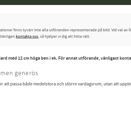
oner finns tyvärr inte alla utföranden representerade på bild. Vid val av fä
? Vänligen
kontakta oss
, så hjälper vi dig att hitta rätt.
ard med 12 cm höga ben i ek. För annat utförande, vänligast kont
d men generös
för att passa både medelstora och större vardagsrum, utan att uppl