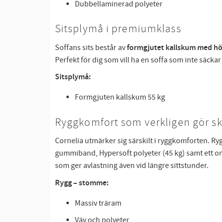
Dubbellaminerad polyeter
Sitsplymå i premiumklass
Soffans sits består av
formgjutet kallskum med hög
Perfekt för dig som vill ha en soffa som inte säckar
Sitsplymå:
Formgjuten kallskum 55 kg
Ryggkomfort som verkligen gör sk
Cornelia utmärker sig särskilt i ryggkomforten. R
gummiband, Hypersoft polyeter (45 kg) samt ett oms
som ger avlastning även vid längre sittstunder.
Rygg – stomme:
Massiv träram
Väv och polyeter