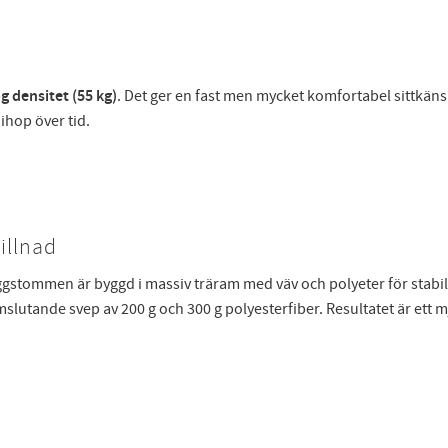
 densitet (55 kg)
. Det ger en fast men mycket komfortabel sittkäns
 ihop över tid.
illnad
yggstommen är byggd i massiv träram med väv och polyeter för stab
lutande svep av 200 g och 300 g polyesterfiber. Resultatet är ett 