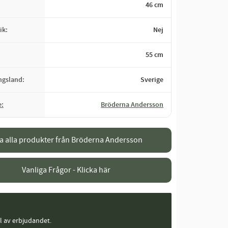
46 cm
ik
Nej
55 cm
ingsland
Sverige
e
Bröderna Andersson
sa alla produkter från Bröderna Andersson
Vanliga Frågor - Klicka här
el av erbjudandet.