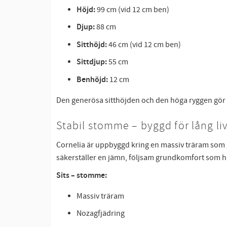
Höjd:
99 cm (vid 12 cm ben)
Djup:
88 cm
Sitthöjd:
46 cm (vid 12 cm ben)
Sittdjup:
55 cm
Benhöjd:
12 cm
Den generösa sitthöjden och den höga ryggen gör C
Stabil stomme – byggd för lång li
Cornelia är uppbyggd kring en massiv träram som 
säkerställer en jämn, följsam grundkomfort som hål
Sits – stomme:
Massiv träram
Nozagfjädring