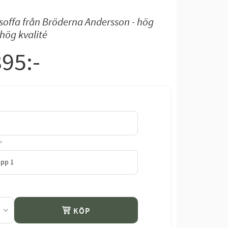
soffa från Bröderna Andersson - hög
hög kvalité
895
:-
P
KÖP