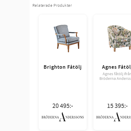
Relaterade Produkter
Brighton Fåtölj
Agnes Fåtöl
Agnes fåtölj ifrå
Bröderna Anders
20 495
:-
15 395
:-