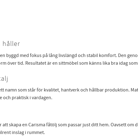
 håller
ljen byggd med fokus på lång livslängd och stabil komfort. Den geno
 form över tid. Resultatet är en sittmöbel som känns lika bra idag s
alj
ett namn som står för kvalitet, hantverk och hållbar produktion. Ma
e och praktisk i vardagen.
ör att skapa en Carisma fåtölj som passar just ditt hem. Oavsett om du 
tilrent inslag i rummet.