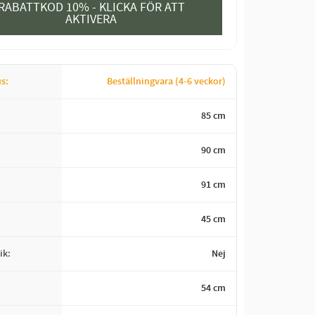
RABATTKOD 10% - KLICKA FÖR ATT
AKTIVERA
us
Beställningvara (4-6 veckor)
85 cm
90 cm
91 cm
45 cm
ik
Nej
54 cm