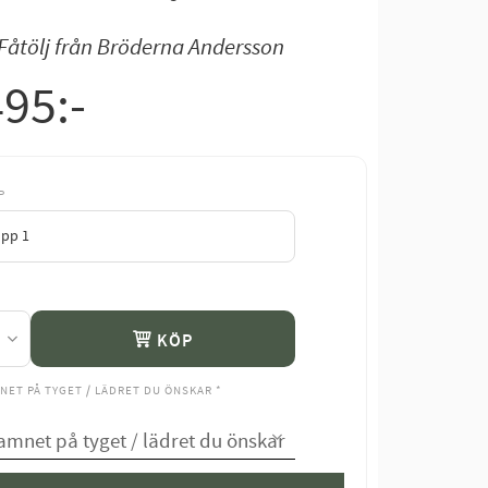
Fåtölj från Bröderna Andersson
495
:-
P
KÖP
NET PÅ TYGET / LÄDRET DU ÖNSKAR
*