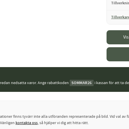
Tillverkn
Tillverkar
Vi
j redan nedsatta varor. Ange rabattkoden
SOMMAR26
i kassan för att ta d
oner finns tyvärr inte alla utföranden representerade på bild. Vid val av fä
? Vänligen
kontakta oss
, så hjälper vi dig att hitta rätt.