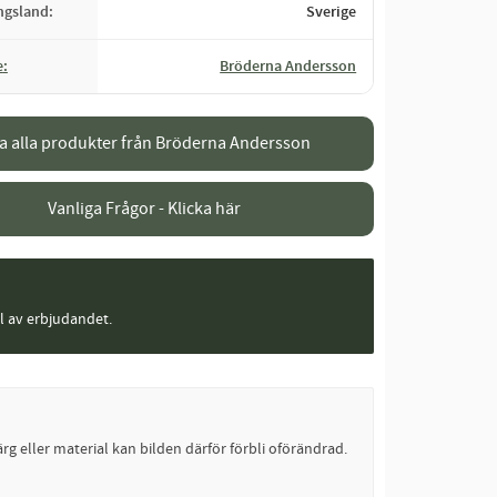
ingsland
Sverige
e
Bröderna Andersson
sa alla produkter från Bröderna Andersson
Vanliga Frågor - Klicka här
el av erbjudandet.
rg eller material kan bilden därför förbli oförändrad.