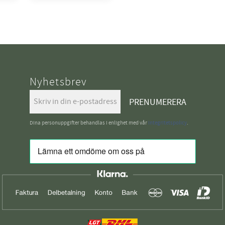
Nyhetsbrev
PRENUMERERA
Dina personuppgifter behandlas i enlighet med vår
integritetspolicy
.