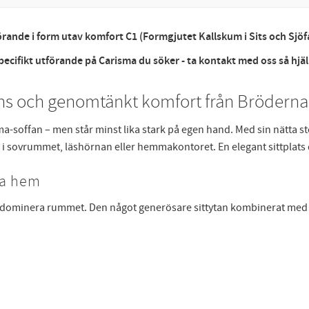
ande i form utav komfort C1 (Formgjutet Kallskum i Sits och Sjöfåg
specifikt utförande på Carisma du söker - ta kontakt med oss så hjäl
ans och genomtänkt komfort från
Bröderna
ma-soffan – men står minst lika stark på egen hand. Med sin nätta s
 i sovrummet, läshörnan eller hemmakontoret. En elegant sittplats 
na hem
 att dominera rummet. Den något generösare sittytan kombinerat me