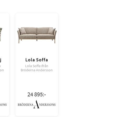
j
Lola Soffa
n
Lola Soffa ifrån
son
Bröderna Andersson
24 895
:-