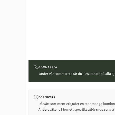
🏷
SOMMARREA
Under vår sommarrea får du
10% rabatt
på alla e
ⓘ
OBSERVERA
Då vårt sortiment erbjuder en stor mängd kombinati
Är du osäker på hur ett specifikt utförande ser ut