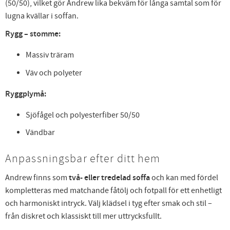
(50/50), vilket gör Andrew lika bekväm för långa samtal som för
lugna kvällar i soffan.
Rygg – stomme:
Massiv träram
Väv och polyeter
Ryggplymå:
Sjöfågel och polyesterfiber 50/50
Vändbar
Anpassningsbar efter ditt hem
Andrew finns som
två- eller tredelad soffa
och kan med fördel
kompletteras med matchande fåtölj och fotpall för ett enhetligt
och harmoniskt intryck. Välj klädsel i tyg efter smak och stil –
från diskret och klassiskt till mer uttrycksfullt.