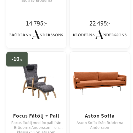
fåtölj av Bröderna
Anderssons.
14 795
:-
22 495
:-
10
%
Focus Fåtölj + Pall
Aston Soffa
Focus fåtölj med fotpall från
Aston Soffa ifrån Bröderna
Bröderna Andersson – en
Andersson
klassisk viloplats som