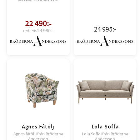
kombinerar smart funktion,
tidlös design och skön
komfort.
22 490
:-
24 995
:-
24 980:-
Agnes Fåtölj
Lola Soffa
Agnes fåtölj ifrån Bröderna
Lola Soffa ifrån Bröderna
Andersson
Andersson