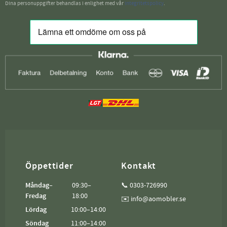
Dina personuppgifter behandlas i enlighet med vår
integritetspolicy
.
Öppettider
Kontakt
Måndag–
09:30–
📞 0303-726990
Fredag
18:00
✉️ info@aomobler.se
Lördag
10:00–14:00
Söndag
11:00–14:00