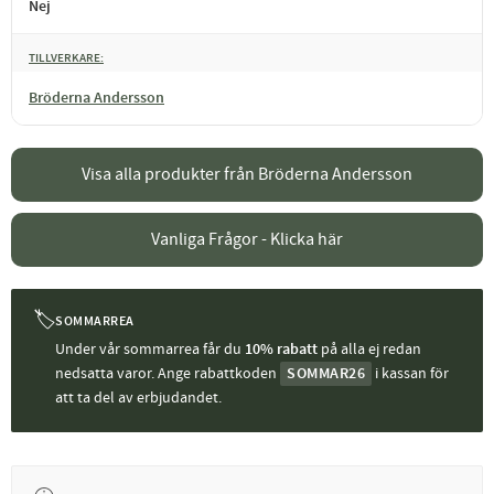
Nej
TILLVERKARE
Bröderna Andersson
Visa alla produkter från Bröderna Andersson
Vanliga Frågor - Klicka här
🏷
SOMMARREA
Under vår sommarrea får du
10% rabatt
på alla ej redan
nedsatta varor. Ange rabattkoden
SOMMAR26
i kassan för
att ta del av erbjudandet.