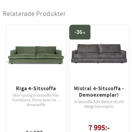
Relaterade Produkter
36
%
Riga 4-Sitssoffa
Mistral 4-Sitssoffa -
Demoexemplar!
Stor rymlig 4-Sitssoffa från
Furninova. FInns även som
4-Sitssoffa från Bellus till ett
divansoffa
riktigt kanonpris!
7 995
:-