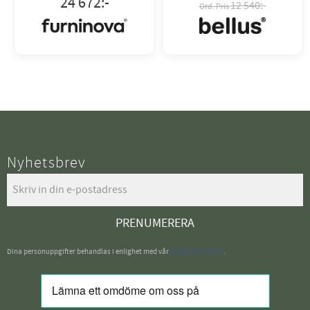
24 672
:-
12 540:-
Nyhetsbrev
PRENUMERERA
Dina personuppgifter behandlas i enlighet med vår
integritetspolicy
.