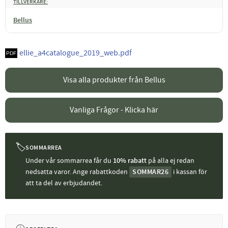
TILLVERKARE
Bellus
ellie_a4catalogue_2019_web.pdf
Visa alla produkter från Bellus
Vanliga Frågor - Klicka här
🏷
SOMMARREA
Under vår sommarrea får du
10% rabatt
på alla ej redan
nedsatta varor. Ange rabattkoden
SOMMAR26
i kassan för
att ta del av erbjudandet.