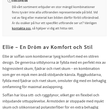
ⓘ
OBSERVERA
Då vårt sortiment erbjuder en stor mängd kombinationer
finns tyvärr inte alla utföranden representerade på bild. Vid
val av färg eller material kan bilden därför förbli oförändrad.
Är du osäker på hur ett specifikt utförande ser ut? Vänligen
kontakta oss
, så hjälper vi dig att hitta rätt.
Ellie – En Dröm av Komfort och Stil
Ellie är soffan som kombinerar lyxig komfort med en stilren
design. De generösa sittdynorna är fyllda med en perfekt mix av
högresistent skum, fjädrar och rivet skum – en kombination
som ger en mjuk men ändå stödjande känsla. Ryggkuddarna,
fyllda med fjädrar och rivet skum, omsluter dig med en behaglig
omfamning för maximal avslappning.
Soffan har lösa sitt- och ryggdynor, vilket ger en flexibel och
inbjudande sittupplevelse. Armstöden är stoppade med mjukt
skum och silikoniserad polyesterfiber för en extra behaglig